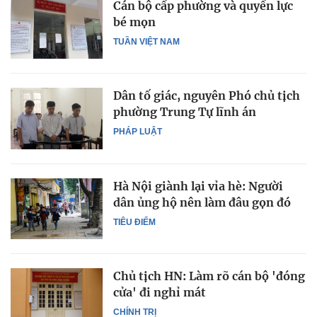
Cán bộ cấp phường và quyền lực
bé mọn
TUẦN VIỆT NAM
Dân tố giác, nguyên Phó chủ tịch
phường Trung Tự lĩnh án
PHÁP LUẬT
Hà Nội giành lại vỉa hè: Người
dân ủng hộ nên làm đâu gọn đó
TIÊU ĐIỂM
Chủ tịch HN: Làm rõ cán bộ 'đóng
cửa' đi nghỉ mát
CHÍNH TRỊ