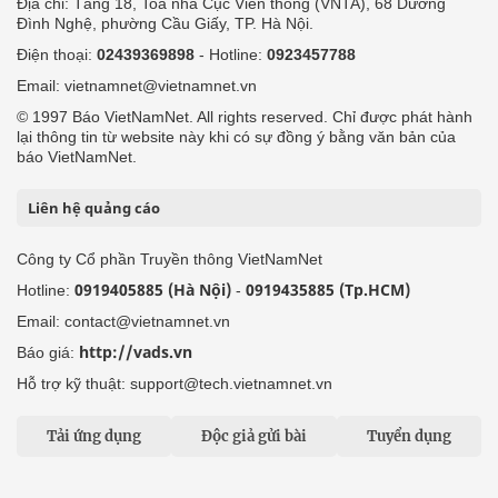
Địa chỉ: Tầng 18, Toà nhà Cục Viễn thông (VNTA), 68 Dương
Đình Nghệ, phường Cầu Giấy, TP. Hà Nội.
Điện thoại:
02439369898
- Hotline:
0923457788
Email: vietnamnet@vietnamnet.vn
© 1997 Báo VietNamNet. All rights reserved. Chỉ được phát hành
lại thông tin từ website này khi có sự đồng ý bằng văn bản của
báo VietNamNet.
Liên hệ quảng cáo
Công ty Cổ phần Truyền thông VietNamNet
0919405885 (Hà Nội)
0919435885 (Tp.HCM)
Hotline:
-
Email: contact@vietnamnet.vn
http://vads.vn
Báo giá:
Hỗ trợ kỹ thuật: support@tech.vietnamnet.vn
Tải ứng dụng
Độc giả gửi bài
Tuyển dụng