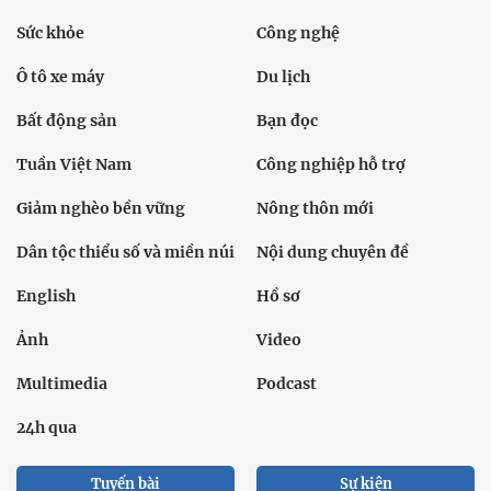
Sức khỏe
Công nghệ
Ô tô xe máy
Du lịch
Bất động sản
Bạn đọc
Tuần Việt Nam
Công nghiệp hỗ trợ
Giảm nghèo bền vững
Nông thôn mới
Dân tộc thiểu số và miền núi
Nội dung chuyên đề
English
Hồ sơ
Ảnh
Video
Multimedia
Podcast
24h qua
Tuyến bài
Sự kiện