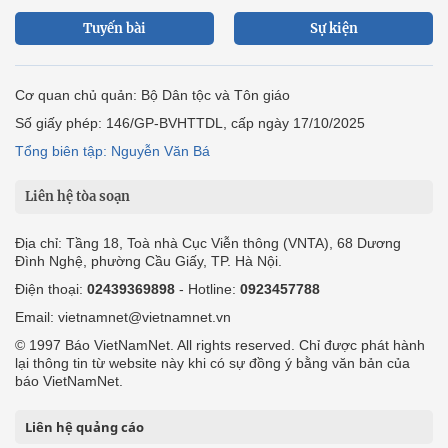
Tuyến bài
Sự kiện
Cơ quan chủ quản: Bộ Dân tộc và Tôn giáo
Số giấy phép: 146/GP-BVHTTDL, cấp ngày 17/10/2025
Tổng biên tập: Nguyễn Văn Bá
Liên hệ tòa soạn
Địa chỉ: Tầng 18, Toà nhà Cục Viễn thông (VNTA), 68 Dương
Đình Nghệ, phường Cầu Giấy, TP. Hà Nội.
Điện thoại:
02439369898
- Hotline:
0923457788
Email: vietnamnet@vietnamnet.vn
© 1997 Báo VietNamNet. All rights reserved. Chỉ được phát hành
lại thông tin từ website này khi có sự đồng ý bằng văn bản của
báo VietNamNet.
Liên hệ quảng cáo