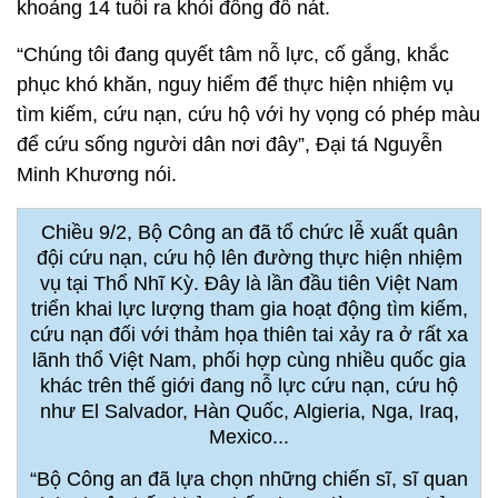
khoảng 14 tuổi ra khỏi đống đổ nát.
“Chúng tôi đang quyết tâm nỗ lực, cố gắng, khắc
phục khó khăn, nguy hiểm để thực hiện nhiệm vụ
tìm kiếm, cứu nạn, cứu hộ với hy vọng có phép màu
để cứu sống người dân nơi đây”, Đại tá Nguyễn
Minh Khương nói.
Chiều 9/2, Bộ Công an đã tổ chức lễ xuất quân
đội cứu nạn, cứu hộ lên đường thực hiện nhiệm
vụ tại Thổ Nhĩ Kỳ. Đây là lần đầu tiên Việt Nam
triển khai lực lượng tham gia hoạt động tìm kiếm,
cứu nạn đối với thảm họa thiên tai xảy ra ở rất xa
lãnh thổ Việt Nam, phối hợp cùng nhiều quốc gia
khác trên thế giới đang nỗ lực cứu nạn, cứu hộ
như El Salvador, Hàn Quốc, Algieria, Nga, Iraq,
Mexico...
“Bộ Công an đã lựa chọn những chiến sĩ, sĩ quan