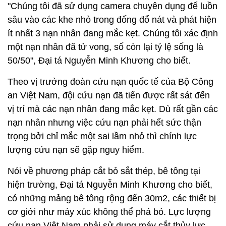
"Chúng tôi đã sử dụng camera chuyên dụng để luồn
sâu vào các khe nhỏ trong đống đổ nát và phát hiện
ít nhất 3 nạn nhân đang mắc kẹt. Chúng tôi xác định
một nạn nhân đã tử vong, số còn lại tỷ lệ sống là
50/50", Đại tá Nguyễn Minh Khương cho biết.
Theo vị trưởng đoàn cứu nạn quốc tế của Bộ Công
an Việt Nam, đội cứu nạn đã tiến được rất sát đến
vị trí mà các nạn nhân đang mắc kẹt. Dù rất gần các
nạn nhân nhưng việc cứu nạn phải hết sức thận
trọng bởi chỉ mắc một sai lầm nhỏ thì chính lực
lượng cứu nạn sẽ gặp nguy hiểm.
Nói về phương pháp cắt bỏ sắt thép, bê tông tại
hiện trường, Đại tá Nguyễn Minh Khương cho biết,
có những mảng bê tông rộng đến 30m2, các thiết bị
cơ giới như máy xúc không thể phá bỏ. Lực lượng
cứu nạn Việt Nam phải sử dụng máy cắt thủy lực