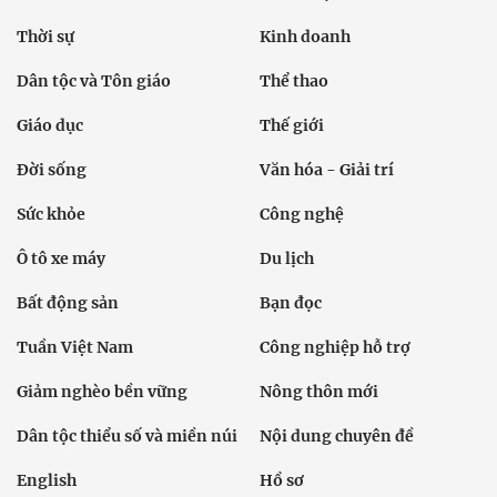
Thời sự
Kinh doanh
Dân tộc và Tôn giáo
Thể thao
Giáo dục
Thế giới
Đời sống
Văn hóa - Giải trí
Sức khỏe
Công nghệ
Ô tô xe máy
Du lịch
Bất động sản
Bạn đọc
Tuần Việt Nam
Công nghiệp hỗ trợ
Giảm nghèo bền vững
Nông thôn mới
Dân tộc thiểu số và miền núi
Nội dung chuyên đề
English
Hồ sơ