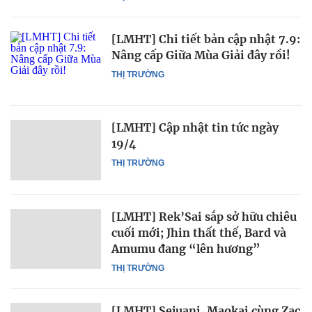
[LMHT] Chi tiết bản cập nhật 7.9:
Nâng cấp Giữa Mùa Giải đây rồi!
THỊ TRƯỜNG
[LMHT] Cập nhật tin tức ngày
19/4
THỊ TRƯỜNG
[LMHT] Rek’Sai sắp sở hữu chiêu
cuối mới; Jhin thất thế, Bard và
Amumu đang “lên hương”
THỊ TRƯỜNG
[LMHT] Sejuani, Maokai cùng Zac