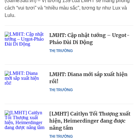
(GameSao.vn) – Vị tướng 139 của LMHT sẽ mang phong
cách “vui tươi” và “nhiều màu sắc”, tương tự như Lux và
Lulu.
LMHT: Cập nhật tướng – Urgot-
Pháo Đài Di Động
THỊ TRƯỜNG
LMHT: Diana mới sắp xuất hiện
rồi!
THỊ TRƯỜNG
[LMHT] Caitlyn Tối Thượng xuất
hiện, Heimerdinger đang được
nâng tầm
THỊ TRƯỜNG