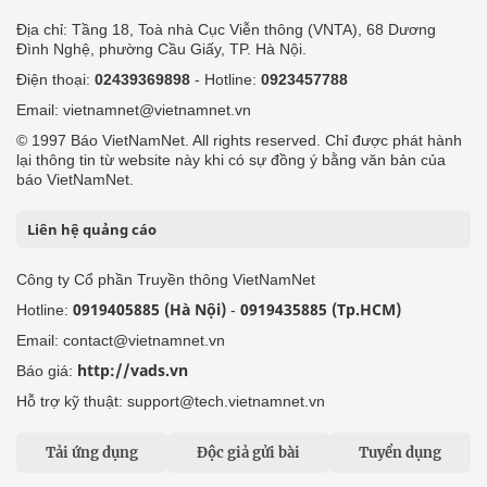
Địa chỉ: Tầng 18, Toà nhà Cục Viễn thông (VNTA), 68 Dương
Đình Nghệ, phường Cầu Giấy, TP. Hà Nội.
Điện thoại:
02439369898
- Hotline:
0923457788
Email: vietnamnet@vietnamnet.vn
© 1997 Báo VietNamNet. All rights reserved. Chỉ được phát hành
lại thông tin từ website này khi có sự đồng ý bằng văn bản của
báo VietNamNet.
Liên hệ quảng cáo
Công ty Cổ phần Truyền thông VietNamNet
0919405885 (Hà Nội)
0919435885 (Tp.HCM)
Hotline:
-
Email: contact@vietnamnet.vn
http://vads.vn
Báo giá:
Hỗ trợ kỹ thuật: support@tech.vietnamnet.vn
Tải ứng dụng
Độc giả gửi bài
Tuyển dụng