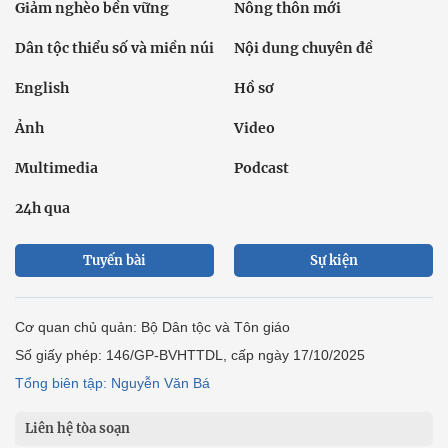
Giảm nghèo bền vững
Nông thôn mới
Dân tộc thiểu số và miền núi
Nội dung chuyên đề
English
Hồ sơ
Ảnh
Video
Multimedia
Podcast
24h qua
Tuyến bài
Sự kiện
Cơ quan chủ quản: Bộ Dân tộc và Tôn giáo
Số giấy phép: 146/GP-BVHTTDL, cấp ngày 17/10/2025
Tổng biên tập: Nguyễn Văn Bá
Liên hệ tòa soạn