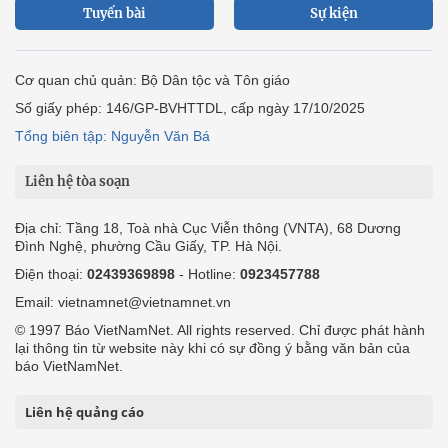
Tuyến bài
Sự kiện
Cơ quan chủ quản: Bộ Dân tộc và Tôn giáo
Số giấy phép: 146/GP-BVHTTDL, cấp ngày 17/10/2025
Tổng biên tập: Nguyễn Văn Bá
Liên hệ tòa soạn
Địa chỉ: Tầng 18, Toà nhà Cục Viễn thông (VNTA), 68 Dương
Đình Nghệ, phường Cầu Giấy, TP. Hà Nội.
Điện thoại:
02439369898
- Hotline:
0923457788
Email: vietnamnet@vietnamnet.vn
© 1997 Báo VietNamNet. All rights reserved. Chỉ được phát hành
lại thông tin từ website này khi có sự đồng ý bằng văn bản của
báo VietNamNet.
Liên hệ quảng cáo