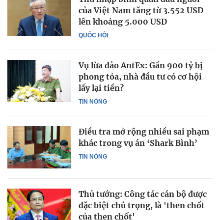
của Việt Nam tăng từ 3.552 USD
lên khoảng 5.000 USD
QUỐC HỘI
Vụ lừa đảo AntEx: Gần 900 tỷ bị
phong tỏa, nhà đầu tư có cơ hội
lấy lại tiền?
TIN NÓNG
Điều tra mở rộng nhiều sai phạm
khác trong vụ án ‘Shark Bình’
TIN NÓNG
Thủ tướng: Công tác cán bộ được
đặc biệt chú trọng, là 'then chốt
của then chốt'