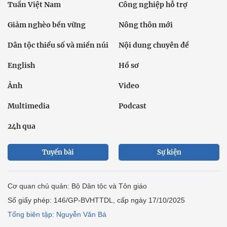
Tuần Việt Nam
Công nghiệp hỗ trợ
Giảm nghèo bền vững
Nông thôn mới
Dân tộc thiểu số và miền núi
Nội dung chuyên đề
English
Hồ sơ
Ảnh
Video
Multimedia
Podcast
24h qua
Tuyến bài
Sự kiện
Cơ quan chủ quản: Bộ Dân tộc và Tôn giáo
Số giấy phép: 146/GP-BVHTTDL, cấp ngày 17/10/2025
Tổng biên tập: Nguyễn Văn Bá