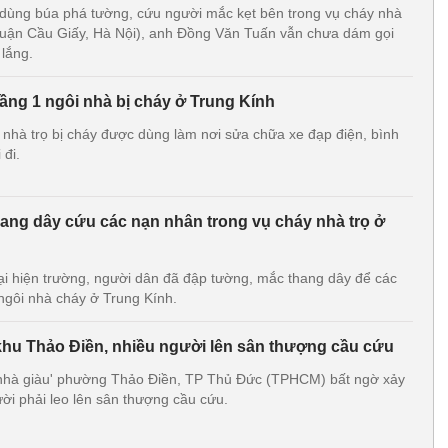
dùng búa phá tường, cứu người mắc kẹt bên trong vụ cháy nhà
quận Cầu Giấy, Hà Nội), anh Đồng Văn Tuấn vẫn chưa dám gọi
 lắng.
tầng 1 ngôi nhà bị cháy ở Trung Kính
 nhà trọ bị cháy được dùng làm nơi sửa chữa xe đạp điện, bình
 đi.
ang dây cứu các nạn nhân trong vụ cháy nhà trọ ở
i hiện trường, người dân đã đập tường, mắc thang dây để các
 ngôi nhà cháy ở Trung Kính.
khu Thảo Điền, nhiều người lên sân thượng cầu cứu
 nhà giàu' phường Thảo Điền, TP Thủ Đức (TPHCM) bất ngờ xảy
ời phải leo lên sân thượng cầu cứu.