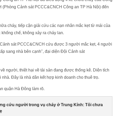
CH (Phòng Cảnh sát PCCC&CNCH Công an TP Hà Nội) đến
a cháy, tiếp cận giải cứu các nạn nhân mắc kẹt từ mái của
khống chế, không xảy ra cháy lan.
g Cảnh sát PCCC&CNCH cứu được 3 người mắc kẹt, 4 người
 cấp sang nhà bên cạnh", đại diện Đội Cảnh sát
 về người, thiệt hại về tài sản đang được thống kê. Diện tích
 nhà. Đây là nhà dân kết hợp kinh doanh cho thuê trọ.
n quận Hà Đông làm rõ.
ng cứu người trong vụ cháy ở Trung Kính: Tôi chưa
ẹ