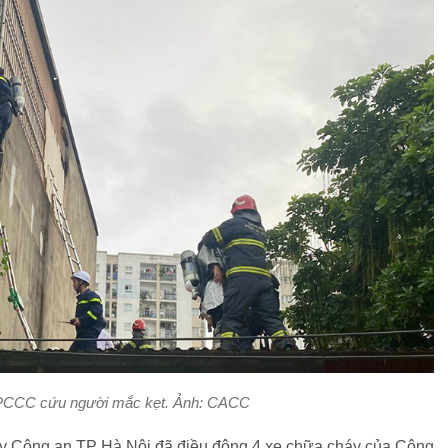
 PCCC cứu người mắc kẹt. Ảnh: CACC
huy Công an TP Hà Nội đã điều động 4 xe chữa cháy của Công