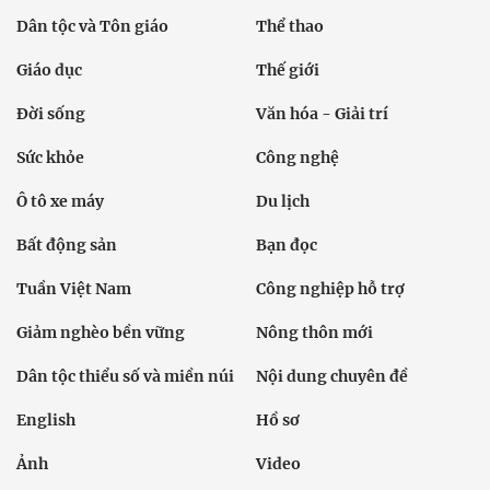
Dân tộc và Tôn giáo
Thể thao
Giáo dục
Thế giới
Đời sống
Văn hóa - Giải trí
Sức khỏe
Công nghệ
Ô tô xe máy
Du lịch
Bất động sản
Bạn đọc
Tuần Việt Nam
Công nghiệp hỗ trợ
Giảm nghèo bền vững
Nông thôn mới
Dân tộc thiểu số và miền núi
Nội dung chuyên đề
English
Hồ sơ
Ảnh
Video