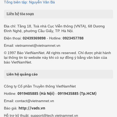
Tổng biên tập: Nguyễn Văn Bá
Liên hệ tòa soạn
Địa chỉ: Tầng 18, Toà nhà Cục Viễn thông (VNTA), 68 Dương
Đình Nghệ, phường Cầu Giấy, TP. Hà Nội.
Điện thoại:
02439369898
- Hotline:
0923457788
Email: vietnamnet@vietnamnet.vn
© 1997 Báo VietNamNet. All rights reserved. Chỉ được phát hành
lại thông tin từ website này khi có sự đồng ý bằng văn bản của
báo VietNamNet.
Liên hệ quảng cáo
Công ty Cổ phần Truyền thông VietNamNet
0919405885 (Hà Nội)
0919435885 (Tp.HCM)
Hotline:
-
Email: contact@vietnamnet.vn
http://vads.vn
Báo giá:
Hỗ trợ kỹ thuật: support@tech.vietnamnet.vn