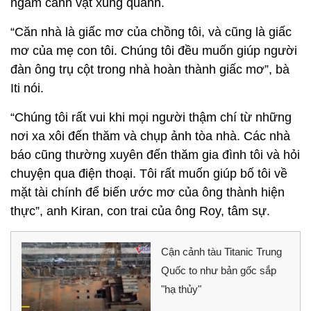
ngắm cảnh vật xung quanh.
“Căn nhà là giấc mơ của chồng tôi, và cũng là giấc
mơ của mẹ con tôi. Chúng tôi đều muốn giúp người
đàn ông trụ cột trong nhà hoàn thành giấc mơ”, bà
Iti nói.
“Chúng tôi rất vui khi mọi người thậm chí từ những
nơi xa xôi đến thăm và chụp ảnh tòa nhà. Các nhà
báo cũng thường xuyên đến thăm gia đình tôi và hỏi
chuyện qua điện thoại. Tôi rất muốn giúp bố tôi về
mặt tài chính để biến ước mơ của ông thành hiện
thực”, anh Kiran, con trai của ông Roy, tâm sự.
Cận cảnh tàu Titanic Trung
Quốc to như bản gốc sắp
"hạ thủy"