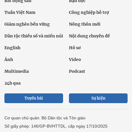
Bất động sản
Bạn đọc
Tuần Việt Nam
Công nghiệp hỗ trợ
Giảm nghèo bền vững
Nông thôn mới
Dân tộc thiểu số và miền núi
Nội dung chuyên đề
English
Hồ sơ
Ảnh
Video
Multimedia
Podcast
24h qua
Tuyến bài
Sự kiện
Cơ quan chủ quản: Bộ Dân tộc và Tôn giáo
Số giấy phép: 146/GP-BVHTTDL, cấp ngày 17/10/2025