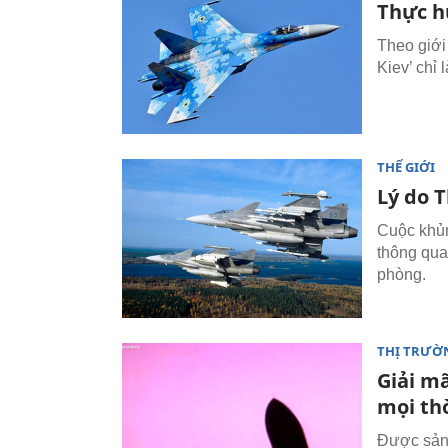
Thực h
Theo giới
Kiev’ chỉ
THẾ GIỚI
Lý do 
Cuộc khủn
thông qua
phòng.
THỊ TRƯỜ
Giải m
mọi th
Được sản 