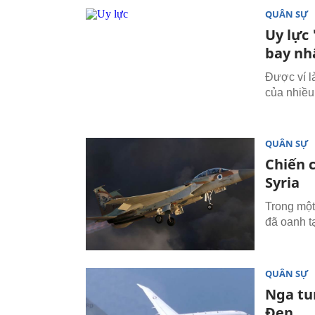
QUÂN SỰ
Uy lực
bay nhấ
Được ví l
của nhiều 
QUÂN SỰ
Chiến 
Syria
Trong một
đã oanh t
QUÂN SỰ
Nga tu
Đen