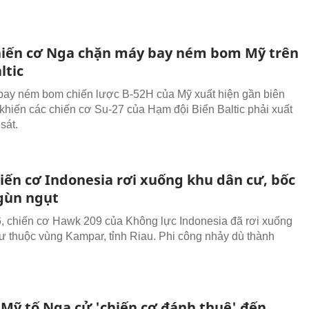
iến cơ Nga chặn máy bay ném bom Mỹ trên
ltic
ay ném bom chiến lược B-52H của Mỹ xuất hiện gần biên
 khiến các chiến cơ Su-27 của Hạm đội Biển Baltic phải xuất
sát.
iến cơ Indonesia rơi xuống khu dân cư, bốc
gùn ngụt
, chiến cơ Hawk 209 của Không lực Indonesia đã rơi xuống
ư thuộc vùng Kampar, tỉnh Riau. Phi công nhảy dù thành
Mỹ tố Nga cử 'chiến cơ đánh thuê' đến