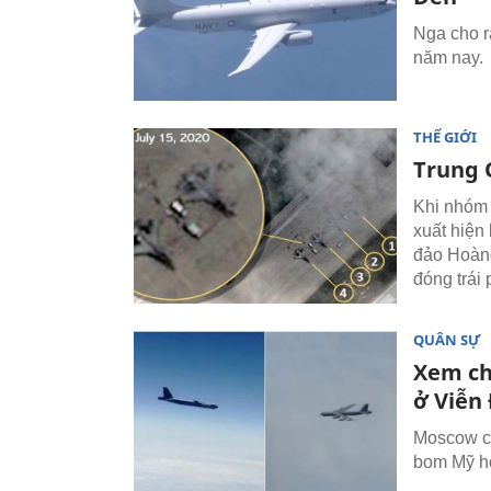
Nga cho r
năm nay.
THẾ GIỚI
Trung 
Khi nhóm 
xuất hiện
đảo Hoàn
đóng trái 
QUÂN SỰ
Xem ch
ở Viễn
Moscow ch
bom Mỹ ho