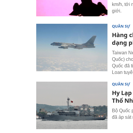
km/h, tới
giới.
QUÂN SỰ
Hàng c
dạng p
Taiwan Ne
Quốc) cho
Quốc đã t
Loan tuyê
QUÂN SỰ
Hy Lạp 
Thổ Nh
Bộ Quốc p
đã áp sát