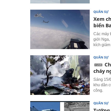
QUÂN SỰ
Xem ch
biển Ba
Các máy b
giới Nga,
kích giám 
QUÂN SỰ
Ch
cháy n
Sáng 15/6
khu dân c
công.
QUÂN SỰ
Tướng 