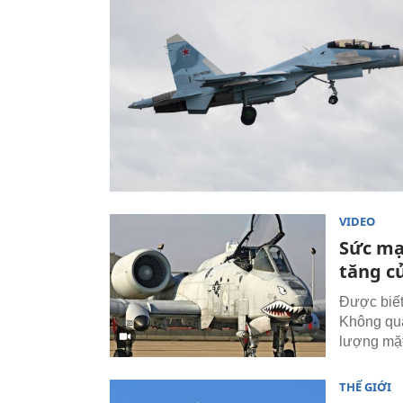
VIDEO
Sức mạn
tăng c
Được biết 
Không quâ
lượng mặt
THẾ GIỚI