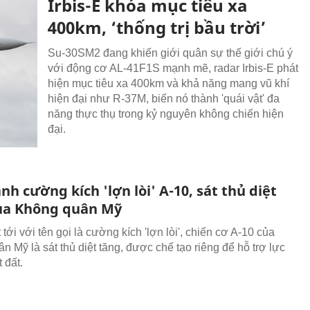
Irbis-E khóa mục tiêu xa
400km, ‘thống trị bầu trời’
Su-30SM2 đang khiến giới quân sự thế giới chú ý
với động cơ AL-41F1S mạnh mẽ, radar Irbis-E phát
hiện mục tiêu xa 400km và khả năng mang vũ khí
hiện đại như R-37M, biến nó thành 'quái vật' đa
năng thực thụ trong kỷ nguyên không chiến hiện
đại.
h cường kích 'lợn lòi' A-10, sát thủ diệt
ủa Không quân Mỹ
tới với tên gọi là cường kích 'lợn lòi', chiến cơ A-10 của
n Mỹ là sát thủ diệt tăng, được chế tạo riêng để hỗ trợ lực
 đất.