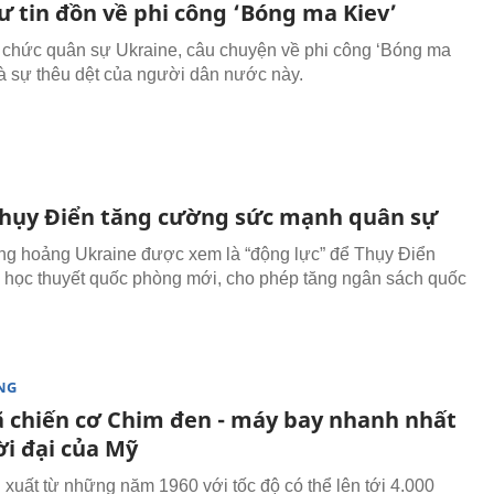
ư tin đồn về phi công ‘Bóng ma Kiev’
 chức quân sự Ukraine, câu chuyện về phi công ‘Bóng ma
 là sự thêu dệt của người dân nước này.
Thụy Điển tăng cường sức mạnh quân sự
g hoảng Ukraine được xem là “động lực” để Thụy Điển
 học thuyết quốc phòng mới, cho phép tăng ngân sách quốc
NG
ã chiến cơ Chim đen - máy bay nhanh nhất
ời đại của Mỹ
xuất từ những năm 1960 với tốc độ có thể lên tới 4.000