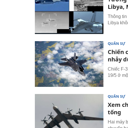
Libya,
Thông tin
Libya khô
QUÂN SỰ
Chiến 
nhảy d
Chiếc F-3
19/5 ở mộ
QUÂN SỰ
Xem ch
tống
Hai máy b