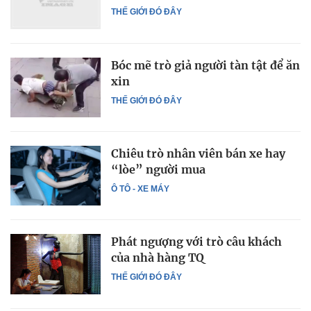
THẾ GIỚI ĐÓ ĐÂY
Bóc mẽ trò giả người tàn tật để ăn
xin
THẾ GIỚI ĐÓ ĐÂY
Chiêu trò nhân viên bán xe hay
“lòe” người mua
Ô TÔ - XE MÁY
Phát ngượng với trò câu khách
của nhà hàng TQ
THẾ GIỚI ĐÓ ĐÂY