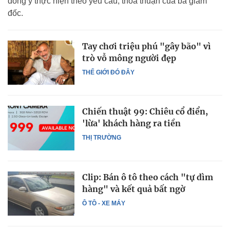
đồng ý thực hiện theo yêu cầu, thỏa thuận của bà giám
đốc.
Tay chơi triệu phú "gây bão" vì
trò vỗ mông người đẹp
THẾ GIỚI ĐÓ ĐÂY
Chiến thuật 99: Chiêu cổ điển,
'lừa' khách hàng ra tiền
THỊ TRƯỜNG
Clip: Bán ô tô theo cách "tự dìm
hàng" và kết quả bất ngờ
Ô TÔ - XE MÁY