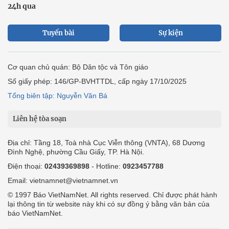
24h qua
Tuyến bài
Sự kiện
Cơ quan chủ quản: Bộ Dân tộc và Tôn giáo
Số giấy phép: 146/GP-BVHTTDL, cấp ngày 17/10/2025
Tổng biên tập: Nguyễn Văn Bá
Liên hệ tòa soạn
Địa chỉ: Tầng 18, Toà nhà Cục Viễn thông (VNTA), 68 Dương
Đình Nghệ, phường Cầu Giấy, TP. Hà Nội.
Điện thoại:
02439369898
- Hotline:
0923457788
Email: vietnamnet@vietnamnet.vn
© 1997 Báo VietNamNet. All rights reserved. Chỉ được phát hành
lại thông tin từ website này khi có sự đồng ý bằng văn bản của
báo VietNamNet.