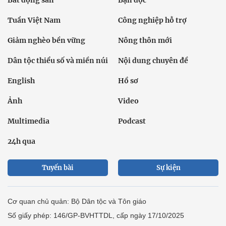
Bất động sản
Bạn đọc
Tuần Việt Nam
Công nghiệp hỗ trợ
Giảm nghèo bền vững
Nông thôn mới
Dân tộc thiểu số và miền núi
Nội dung chuyên đề
English
Hồ sơ
Ảnh
Video
Multimedia
Podcast
24h qua
Tuyến bài
Sự kiện
Cơ quan chủ quản: Bộ Dân tộc và Tôn giáo
Số giấy phép: 146/GP-BVHTTDL, cấp ngày 17/10/2025