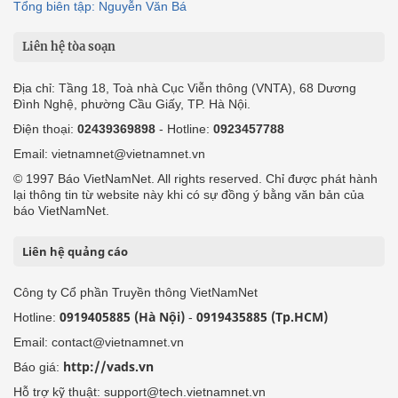
Tổng biên tập: Nguyễn Văn Bá
Liên hệ tòa soạn
Địa chỉ: Tầng 18, Toà nhà Cục Viễn thông (VNTA), 68 Dương
Đình Nghệ, phường Cầu Giấy, TP. Hà Nội.
Điện thoại:
02439369898
- Hotline:
0923457788
Email: vietnamnet@vietnamnet.vn
© 1997 Báo VietNamNet. All rights reserved. Chỉ được phát hành
lại thông tin từ website này khi có sự đồng ý bằng văn bản của
báo VietNamNet.
Liên hệ quảng cáo
Công ty Cổ phần Truyền thông VietNamNet
0919405885 (Hà Nội)
0919435885 (Tp.HCM)
Hotline:
-
Email: contact@vietnamnet.vn
http://vads.vn
Báo giá:
Hỗ trợ kỹ thuật: support@tech.vietnamnet.vn