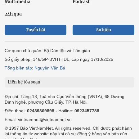
Multimedia
Podcast
24h qua
Tuyến bài
Sự kiện
Cơ quan chủ quản: Bộ Dân tộc và Tôn giáo
Số giấy phép: 146/GP-BVHTTDL, cấp ngày 17/10/2025
Tổng biên tập: Nguyễn Văn Bá
Liên hệ tòa soạn
Địa chỉ: Tầng 18, Toà nhà Cục Viễn thông (VNTA), 68 Dương
Đình Nghệ, phường Cầu Giấy, TP. Hà Nội.
Điện thoại:
02439369898
- Hotline:
0923457788
Email: vietnamnet@vietnamnet.vn
© 1997 Báo VietNamNet. All rights reserved. Chỉ được phát hành
lại thông tin từ website này khi có sự đồng ý bằng văn bản của