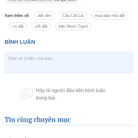
Xem thêm về:
đất nền
Cầu Cát Lái
mua bán nhà đất
cò đất
sốt đất
bđs Nhơn Trạch
Tin cùng chuyên mục