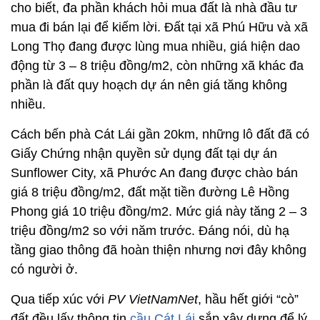
cho biết, đa phần khách hỏi mua đất là nhà đầu tư
mua đi bán lại để kiếm lời. Đất tại xã Phú Hữu và xã
Long Thọ đang được lùng mua nhiều, giá hiện dao
động từ 3 – 8 triệu đồng/m2, còn những xã khác đa
phần là đất quy hoạch dự án nên giá tăng không
nhiều.
Cách bến phà Cát Lái gần 20km, những lô đất đã có
Giấy Chứng nhận quyền sử dụng đất tại dự án
Sunflower City, xã Phước An đang được chào bán
giá 8 triệu đồng/m2, đất mặt tiền đường Lê Hồng
Phong giá 10 triệu đồng/m2. Mức giá này tăng 2 – 3
triệu đồng/m2 so với năm trước. Đáng nói, dù hạ
tầng giao thông đã hoàn thiện nhưng nơi đây không
có người ở.
Qua tiếp xúc với
PV VietNamNet
, hầu hết giới “cò”
đất đều lấy thông tin
cầu Cát Lái
sắp xây dựng để lý