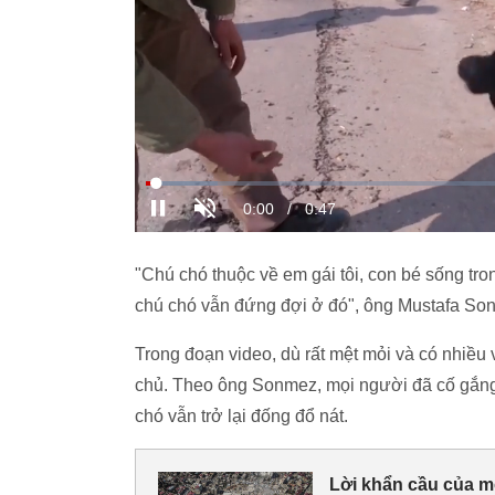
"Chú chó thuộc về em gái tôi, con bé sống tro
chú chó vẫn đứng đợi ở đó", ông Mustafa Sonm
Trong đoạn video, dù rất mệt mỏi và có nhiề
chủ. Theo ông Sonmez, mọi người đã cố gắng
chó vẫn trở lại đống đổ nát.
Lời khẩn cầu của mộ