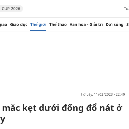
 CUP 2026
Tu
giáo
Giáo dục
Thế giới
Thể thao
Văn hóa - Giải trí
Đời sống
S
thứ bảy, 11/02/2023 - 22:40
 mắc kẹt dưới đống đổ nát ở
ày