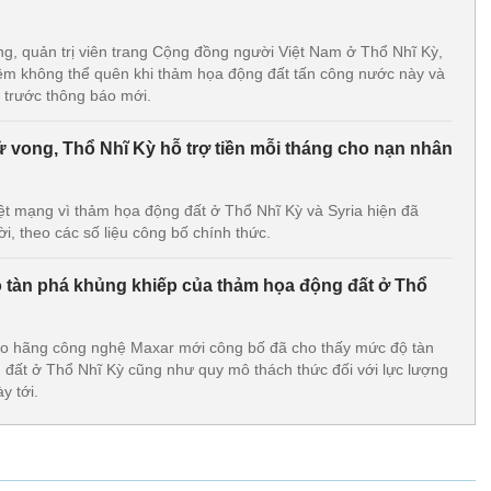
 quản trị viên trang Cộng đồng người Việt Nam ở Thổ Nhĩ Kỳ,
iệm không thể quên khi thảm họa động đất tấn công nước này và
ại trước thông báo mới.
ử vong, Thổ Nhĩ Kỳ hỗ trợ tiền mỗi tháng cho nạn nhân
ệt mạng vì thảm họa động đất ở Thổ Nhĩ Kỳ và Syria hiện đã
ời, theo các số liệu công bố chính thức.
độ tàn phá khủng khiếp của thảm họa động đất ở Thổ
 do hãng công nghệ Maxar mới công bố đã cho thấy mức độ tàn
đất ở Thổ Nhĩ Kỳ cũng như quy mô thách thức đối với lực lượng
y tới.