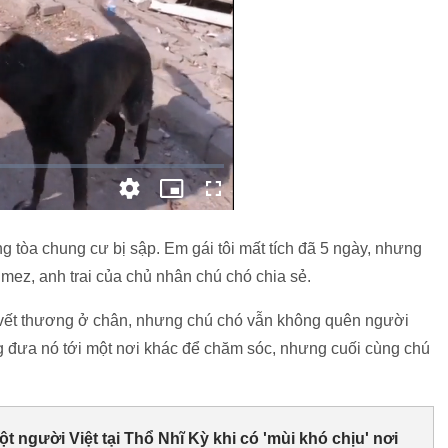
ng tòa chung cư bị sập. Em gái tôi mất tích đã 5 ngày, nhưng
ez, anh trai của chủ nhân chú chó chia sẻ.
u vết thương ở chân, nhưng chú chó vẫn không quên người
 đưa nó tới một nơi khác để chăm sóc, nhưng cuối cùng chú
t người Việt tại Thổ Nhĩ Kỳ khi có 'mùi khó chịu' nơi