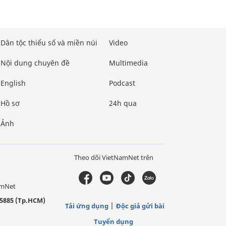
Dân tộc thiểu số và miền núi
Video
Nội dung chuyên đề
Multimedia
English
Podcast
Hồ sơ
24h qua
Ảnh
Theo dõi VietNamNet trên
amNet
5885 (Tp.HCM)
Tải ứng dụng
Độc giả gửi bài
Tuyển dụng