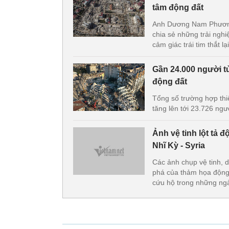
tâm động đất
Anh Dương Nam Phương,
chia sẻ những trải ngh
cảm giác trái tim thắt l
Gần 24.000 người t
động đất
Tổng số trường hợp thi
tăng lên tới 23.726 ngư
Ảnh vệ tinh lột tả 
Nhĩ Kỳ - Syria
Các ảnh chụp vệ tinh,
phá của thảm họa động 
cứu hộ trong những ngà