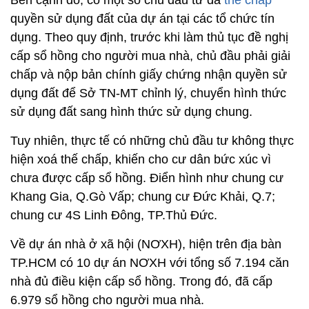
Bên cạnh đó, có một số chủ đầu tư đã
thế chấp
quyền sử dụng đất của dự án tại các tổ chức tín
dụng. Theo quy định, trước khi làm thủ tục đề nghị
cấp sổ hồng cho người mua nhà, chủ đầu phải giải
chấp và nộp bản chính giấy chứng nhận quyền sử
dụng đất để Sở TN-MT chỉnh lý, chuyển hình thức
sử dụng đất sang hình thức sử dụng chung.
Tuy nhiên, thực tế có những chủ đầu tư không thực
hiện xoá thế chấp, khiến cho cư dân bức xúc vì
chưa được cấp sổ hồng. Điển hình như chung cư
Khang Gia, Q.Gò Vấp; chung cư Đức Khải, Q.7;
chung cư 4S Linh Đông, TP.Thủ Đức.
Về dự án nhà ở xã hội (NƠXH), hiện trên địa bàn
TP.HCM có 10 dự án NƠXH với tổng số 7.194 căn
nhà đủ điều kiện cấp sổ hồng. Trong đó, đã cấp
6.979 sổ hồng cho người mua nhà.