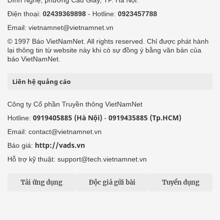
Đình Nghệ, phường Cầu Giấy, TP. Hà Nội.
Điện thoại:
02439369898
- Hotline:
0923457788
Email: vietnamnet@vietnamnet.vn
© 1997 Báo VietNamNet. All rights reserved. Chỉ được phát hành
lại thông tin từ website này khi có sự đồng ý bằng văn bản của
báo VietNamNet.
Liên hệ quảng cáo
Công ty Cổ phần Truyền thông VietNamNet
0919405885 (Hà Nội)
0919435885 (Tp.HCM)
Hotline:
-
Email: contact@vietnamnet.vn
http://vads.vn
Báo giá:
Hỗ trợ kỹ thuật: support@tech.vietnamnet.vn
Tải ứng dụng
Độc giả gửi bài
Tuyển dụng