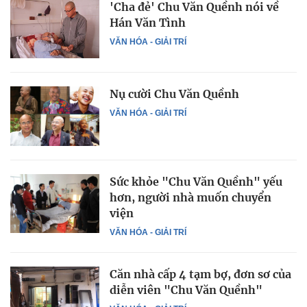
'Cha đẻ' Chu Văn Quềnh nói về
Hán Văn Tình
VĂN HÓA - GIẢI TRÍ
Nụ cười Chu Văn Quềnh
VĂN HÓA - GIẢI TRÍ
Sức khỏe "Chu Văn Quềnh" yếu
hơn, người nhà muốn chuyển
viện
VĂN HÓA - GIẢI TRÍ
Căn nhà cấp 4 tạm bợ, đơn sơ của
diễn viên "Chu Văn Quềnh"