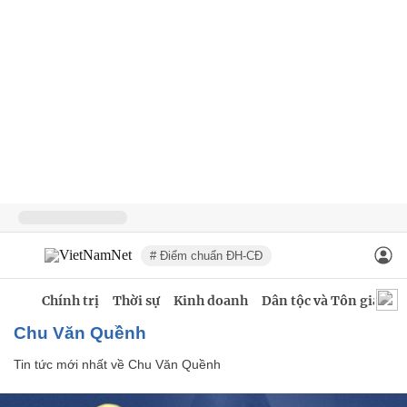
# Điểm chuẩn ĐH-CĐ
Chính trị
Thời sự
Kinh doanh
Dân tộc và Tôn giáo
Chu Văn Quềnh
Tin tức mới nhất về
Chu Văn Quềnh