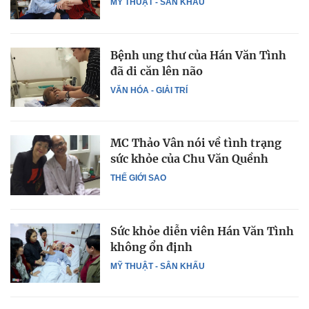
MỸ THUẬT - SÂN KHẤU
Bệnh ung thư của Hán Văn Tình
đã di căn lên não
VĂN HÓA - GIẢI TRÍ
MC Thảo Vân nói về tình trạng
sức khỏe của Chu Văn Quềnh
THẾ GIỚI SAO
Sức khỏe diễn viên Hán Văn Tình
không ổn định
MỸ THUẬT - SÂN KHẤU