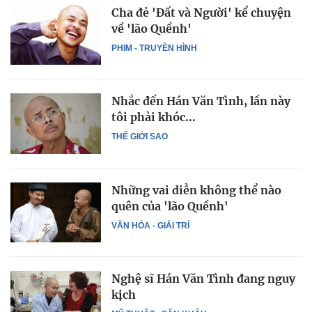
Cha đẻ 'Đất và Người' kể chuyện
về 'lão Quềnh'
PHIM - TRUYỀN HÌNH
Nhắc đến Hán Văn Tình, lần này
tôi phải khóc...
THẾ GIỚI SAO
Những vai diễn không thể nào
quên của 'lão Quềnh'
VĂN HÓA - GIẢI TRÍ
Nghệ sĩ Hán Văn Tình đang nguy
kịch