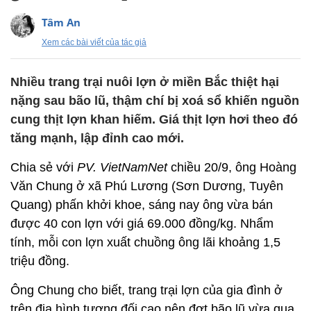
Tâm An
Xem các bài viết của tác giả
Nhiều trang trại nuôi lợn ở miền Bắc thiệt hại
nặng sau bão lũ, thậm chí bị xoá sổ khiến nguồn
cung thịt lợn khan hiếm. Giá thịt lợn hơi theo đó
tăng mạnh, lập đỉnh cao mới.
Chia sẻ với
PV. VietNamNet
chiều 20/9, ông Hoàng
Văn Chung ở xã Phú Lương (Sơn Dương, Tuyên
Quang) phấn khởi khoe, sáng nay ông vừa bán
được 40 con lợn với giá 69.000 đồng/kg. Nhẩm
tính, mỗi con lợn xuất chuồng ông lãi khoảng 1,5
triệu đồng.
Ông Chung cho biết, trang trại lợn của gia đình ở
trên địa hình tương đối cao nên đợt bão lũ vừa qua