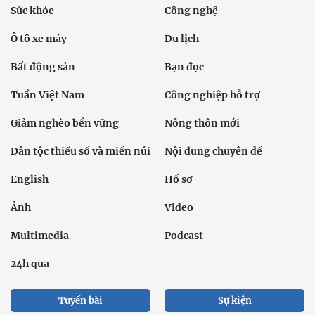
Sức khỏe
Công nghệ
Ô tô xe máy
Du lịch
Bất động sản
Bạn đọc
Tuần Việt Nam
Công nghiệp hỗ trợ
Giảm nghèo bền vững
Nông thôn mới
Dân tộc thiểu số và miền núi
Nội dung chuyên đề
English
Hồ sơ
Ảnh
Video
Multimedia
Podcast
24h qua
Tuyến bài
Sự kiện