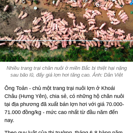
Nhiều trang trại chăn nuôi ở miền Bắc bị thiệt hại nặng
sau bão lũ, đẩy giá lợn hơi tăng cao. Ảnh: Dân Việt
Ông Toản - chủ một trang trại nuôi lợn ở Khoái
Châu (Hưng Yên), chia sẻ, có những hộ chăn nuôi
tại địa phương đã xuất bán lợn hơi với giá 70.000-
71.000 đồng/kg - mức cao nhất từ đầu năm đến
nay.
Theo quy luật của thị trường, tháng 6-8 hàng năm