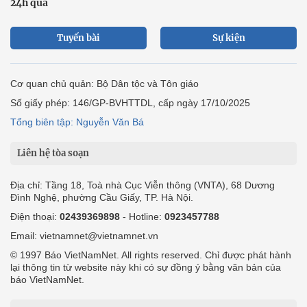
24h qua
Tuyến bài
Sự kiện
Cơ quan chủ quản: Bộ Dân tộc và Tôn giáo
Số giấy phép: 146/GP-BVHTTDL, cấp ngày 17/10/2025
Tổng biên tập: Nguyễn Văn Bá
Liên hệ tòa soạn
Địa chỉ: Tầng 18, Toà nhà Cục Viễn thông (VNTA), 68 Dương
Đình Nghệ, phường Cầu Giấy, TP. Hà Nội.
Điện thoại:
02439369898
- Hotline:
0923457788
Email: vietnamnet@vietnamnet.vn
© 1997 Báo VietNamNet. All rights reserved. Chỉ được phát hành
lại thông tin từ website này khi có sự đồng ý bằng văn bản của
báo VietNamNet.