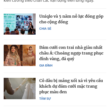
kiên cường theo chân các vận động viên từng ngày.
Uniqlo và 5 năm nỗ lực đóng góp
cho cộng đồng
CHIA SẺ
Đám cưới con trai nhà giàu nhất
châu Á: Choáng ngợp trang phục
đính vàng, đá quý
GIA ĐÌNH
Cô dâu bị mắng xối xả vì yêu cầu
khách dự đám cưới mặc trang
phục màu đen
TÂM SỰ