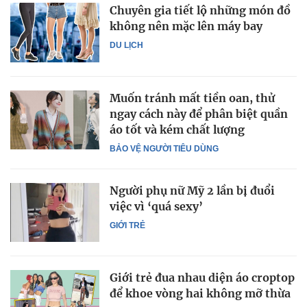
Chuyên gia tiết lộ những món đồ
không nên mặc lên máy bay
DU LỊCH
Muốn tránh mất tiền oan, thử
ngay cách này để phân biệt quần
áo tốt và kém chất lượng
BẢO VỆ NGƯỜI TIÊU DÙNG
Người phụ nữ Mỹ 2 lần bị đuổi
việc vì ‘quá sexy’
GIỚI TRẺ
Giới trẻ đua nhau diện áo croptop
để khoe vòng hai không mỡ thừa