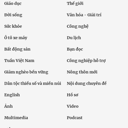
Giáo dục
Thế giới
Đời sống
Văn hóa - Giải trí
Sức khỏe
Công nghệ
Ô tô xe máy
Du lịch
Bất động sản
Bạn đọc
Tuần Việt Nam
Công nghiệp hỗ trợ
Giảm nghèo bền vững
Nông thôn mới
Dân tộc thiểu số và miền núi
Nội dung chuyên đề
English
Hồ sơ
Ảnh
Video
Multimedia
Podcast