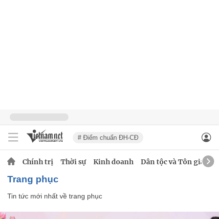
# Điểm chuẩn ĐH-CĐ
Chính trị
Thời sự
Kinh doanh
Dân tộc và Tôn giáo
trang phục
Tin tức mới nhất về
trang phục