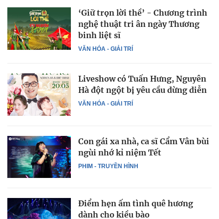
‘Giữ trọn lời thề’ - Chương trình
nghệ thuật tri ân ngày Thương
binh liệt sĩ
VĂN HÓA - GIẢI TRÍ
Liveshow có Tuấn Hưng, Nguyên
Hà đột ngột bị yêu cầu dừng diễn
VĂN HÓA - GIẢI TRÍ
Con gái xa nhà, ca sĩ Cẩm Vân bùi
ngùi nhớ kỉ niệm Tết
PHIM - TRUYỀN HÌNH
Điểm hẹn ấm tình quê hương
dành cho kiều bào