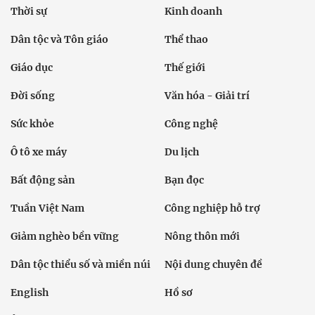
Thời sự
Kinh doanh
Dân tộc và Tôn giáo
Thể thao
Giáo dục
Thế giới
Đời sống
Văn hóa - Giải trí
Sức khỏe
Công nghệ
Ô tô xe máy
Du lịch
Bất động sản
Bạn đọc
Tuần Việt Nam
Công nghiệp hỗ trợ
Giảm nghèo bền vững
Nông thôn mới
Dân tộc thiểu số và miền núi
Nội dung chuyên đề
English
Hồ sơ