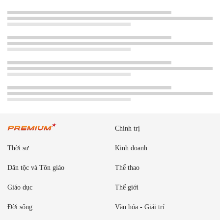
Chính trị
Thời sự
Kinh doanh
Dân tộc và Tôn giáo
Thể thao
Giáo dục
Thế giới
Đời sống
Văn hóa - Giải trí