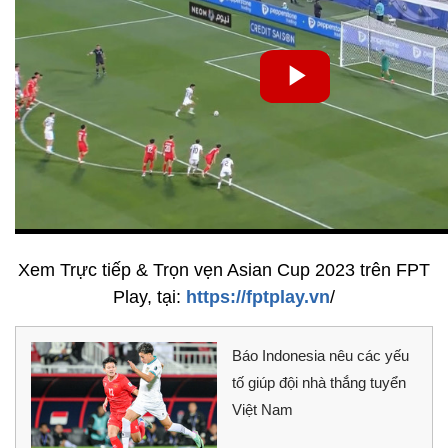
Xem Trực tiếp & Trọn vẹn Asian Cup 2023 trên FPT
Play, tại:
https://fptplay.vn
/
Báo Indonesia nêu các yếu
tố giúp đội nhà thắng tuyển
Việt Nam