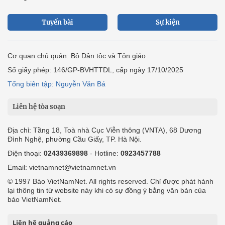
Tuyến bài
Sự kiện
Cơ quan chủ quản: Bộ Dân tộc và Tôn giáo
Số giấy phép: 146/GP-BVHTTDL, cấp ngày 17/10/2025
Tổng biên tập: Nguyễn Văn Bá
Liên hệ tòa soạn
Địa chỉ: Tầng 18, Toà nhà Cục Viễn thông (VNTA), 68 Dương
Đình Nghệ, phường Cầu Giấy, TP. Hà Nội.
Điện thoại:
02439369898
- Hotline:
0923457788
Email: vietnamnet@vietnamnet.vn
© 1997 Báo VietNamNet. All rights reserved. Chỉ được phát hành
lại thông tin từ website này khi có sự đồng ý bằng văn bản của
báo VietNamNet.
Liên hệ quảng cáo