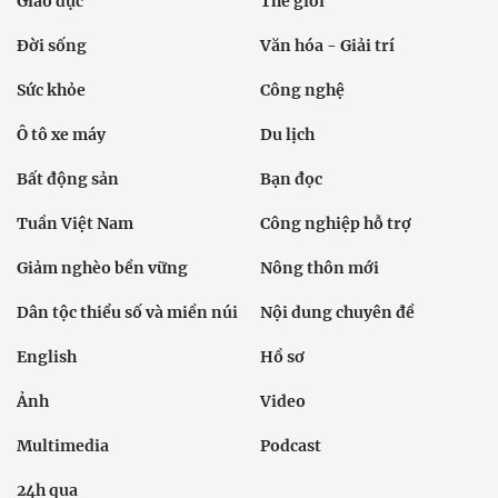
Giáo dục
Thế giới
Đời sống
Văn hóa - Giải trí
Sức khỏe
Công nghệ
Ô tô xe máy
Du lịch
Bất động sản
Bạn đọc
Tuần Việt Nam
Công nghiệp hỗ trợ
Giảm nghèo bền vững
Nông thôn mới
Dân tộc thiểu số và miền núi
Nội dung chuyên đề
English
Hồ sơ
Ảnh
Video
Multimedia
Podcast
24h qua