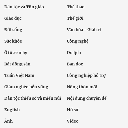
Dân tộc và Tôn giáo
Thể thao
Giáo dục
Thế giới
Đời sống
Văn hóa - Giải trí
Sức khỏe
Công nghệ
Ô tô xe máy
Du lịch
Bất động sản
Bạn đọc
Tuần Việt Nam
Công nghiệp hỗ trợ
Giảm nghèo bền vững
Nông thôn mới
Dân tộc thiểu số và miền núi
Nội dung chuyên đề
English
Hồ sơ
Ảnh
Video