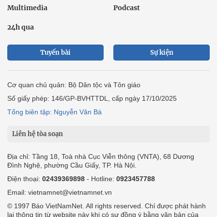
Multimedia
Podcast
24h qua
Tuyến bài
Sự kiện
Cơ quan chủ quản: Bộ Dân tộc và Tôn giáo
Số giấy phép: 146/GP-BVHTTDL, cấp ngày 17/10/2025
Tổng biên tập: Nguyễn Văn Bá
Liên hệ tòa soạn
Địa chỉ: Tầng 18, Toà nhà Cục Viễn thông (VNTA), 68 Dương
Đình Nghệ, phường Cầu Giấy, TP. Hà Nội.
Điện thoại:
02439369898
- Hotline:
0923457788
Email: vietnamnet@vietnamnet.vn
© 1997 Báo VietNamNet. All rights reserved. Chỉ được phát hành
lại thông tin từ website này khi có sự đồng ý bằng văn bản của