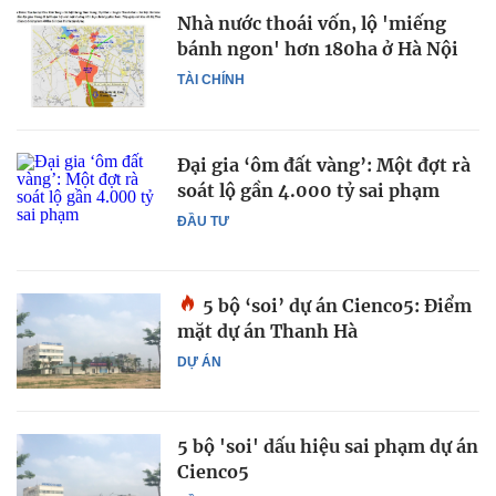
Nhà nước thoái vốn, lộ 'miếng
bánh ngon' hơn 180ha ở Hà Nội
TÀI CHÍNH
Đại gia ‘ôm đất vàng’: Một đợt rà
soát lộ gần 4.000 tỷ sai phạm
ĐẦU TƯ
5 bộ ‘soi’ dự án Cienco5: Điểm
mặt dự án Thanh Hà
DỰ ÁN
5 bộ 'soi' dấu hiệu sai phạm dự án
Cienco5