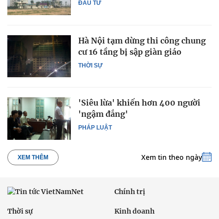
ĐẦU TƯ
Hà Nội tạm dừng thi công chung
cư 16 tầng bị sập giàn giáo
THỜI SỰ
'Siêu lừa' khiến hơn 400 người
'ngậm đắng'
PHÁP LUẬT
Xem tin theo ngày
XEM THÊM
Chính trị
Thời sự
Kinh doanh