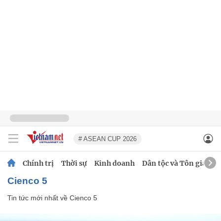
# ASEAN CUP 2026
Chính trị
Thời sự
Kinh doanh
Dân tộc và Tôn giáo
Cienco 5
Tin tức mới nhất về
Cienco 5