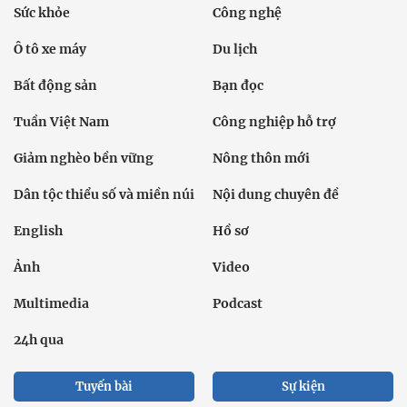
Sức khỏe
Công nghệ
Ô tô xe máy
Du lịch
Bất động sản
Bạn đọc
Tuần Việt Nam
Công nghiệp hỗ trợ
Giảm nghèo bền vững
Nông thôn mới
Dân tộc thiểu số và miền núi
Nội dung chuyên đề
English
Hồ sơ
Ảnh
Video
Multimedia
Podcast
24h qua
Tuyến bài
Sự kiện