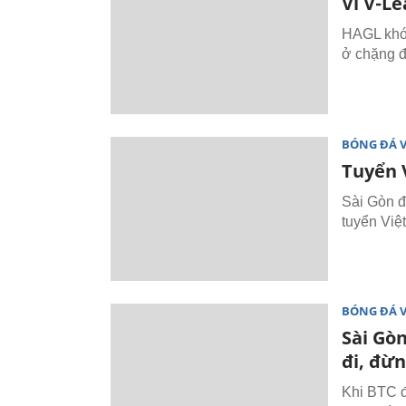
Vì V-L
HAGL khó 
ở chặng đ
BÓNG ĐÁ 
Tuyển V
Sài Gòn đ
tuyển Việt
BÓNG ĐÁ 
Sài Gò
đi, đừn
Khi BTC đ