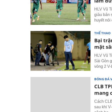
làm đ
HLV Vũ Ti
giàu bản 
huyết nói
THỂ THAO
Bại trậ
mặt sâ
HLV Vũ Ti
Sài Gòn g
vòng 2 V-
BÓNG ĐÁ 
CLB TP
mang cả
Cách CLB 
sau khi V