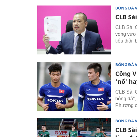
BÓNG ĐÁ 
CLB Sài
CLB Sài G
vọng vươn
tiêu thôi,
BÓNG ĐÁ 
Công V
'nổ' ha
CLB Sài G
bóng đá”,
Phượng cò
BÓNG ĐÁ 
CLB Sài