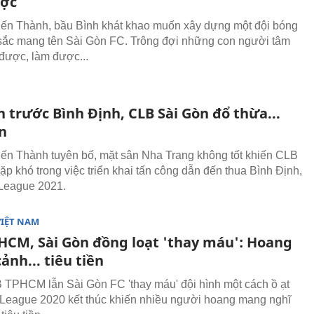
ược
ến Thành, bầu Bình khát khao muốn xây dựng một đội bóng
sắc mang tên Sài Gòn FC. Trông đợi những con người tâm
 được, làm được...
n trước Bình Định, CLB Sài Gòn đổ thừa...
n
ến Thành tuyên bố, mặt sân Nha Trang không tốt khiến CLB
ặp khó trong việc triển khai tấn công dẫn đến thua Bình Định,
League 2021.
VIỆT NAM
HCM, Sài Gòn đồng loạt 'thay máu': Hoang
nh... tiêu tiền
TPHCM lẫn Sài Gòn FC 'thay máu' đội hình một cách ồ ạt
-League 2020 kết thúc khiến nhiều người hoang mang nghĩ