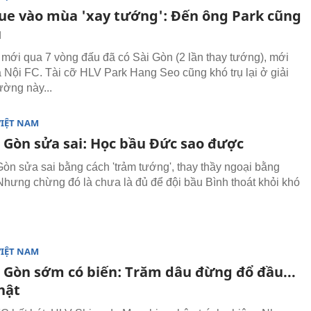
ue vào mùa 'xay tướng': Đến ông Park cũng
ụ
mới qua 7 vòng đấu đã có Sài Gòn (2 lần thay tướng), mới
à Nội FC. Tài cỡ HLV Park Hang Seo cũng khó trụ lại ở giải
ường này...
VIỆT NAM
i Gòn sửa sai: Học bầu Đức sao được
òn sửa sai bằng cách 'trảm tướng', thay thầy ngoại bằng
Nhưng chừng đó là chưa là đủ để đội bầu Bình thoát khỏi khó
VIỆT NAM
i Gòn sớm có biến: Trăm dâu đừng đổ đầu...
hật