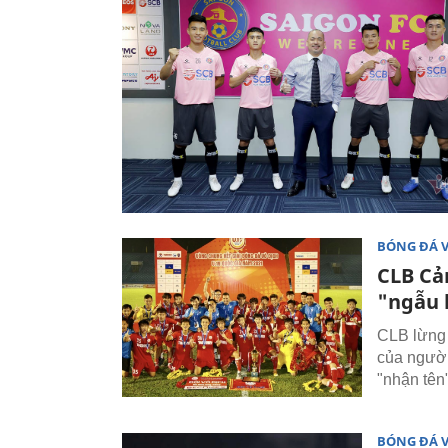
BÓNG ĐÁ 
CLB Cản
"ngẫu
CLB lừng 
của người
"nhận tên
BÓNG ĐÁ 