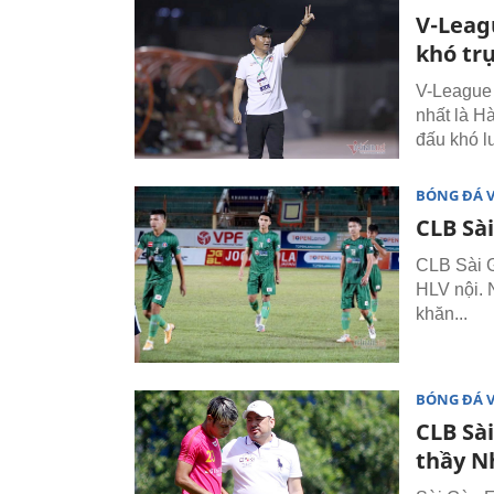
V-Leag
khó tr
V-League 
nhất là H
đấu khó l
BÓNG ĐÁ 
CLB Sà
CLB Sài G
HLV nội. 
khăn...
BÓNG ĐÁ 
CLB Sà
thầy N