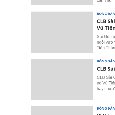
cảnh họ... 
BÓNG ĐÁ 
CLB Sài
Vũ Tiế
Sài Gòn b
ngôi vươn
Tiến Thàn
BÓNG ĐÁ 
CLB Sài
CLB Sài G
trò Vũ Ti
hay chưa
BÓNG ĐÁ 