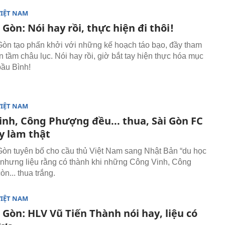
VIỆT NAM
 Gòn: Nói hay rồi, thực hiện đi thôi!
òn tạo phấn khởi với những kế hoạch táo bạo, đầy tham
 tầm châu lục. Nói hay rồi, giờ bắt tay hiện thực hóa mục
 bầu Bình!
VIỆT NAM
inh, Công Phượng đều... thua, Sài Gòn FC
y làm thật
òn tuyên bố cho cầu thủ Việt Nam sang Nhật Bản “du học
 nhưng liệu rằng có thành khi những Công Vinh, Công
n... thua trắng.
VIỆT NAM
 Gòn: HLV Vũ Tiến Thành nói hay, liệu có