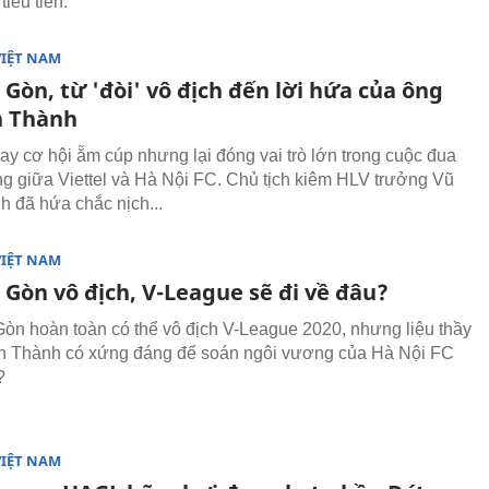
tiêu tiền.
VIỆT NAM
 Gòn, từ 'đòi' vô địch đến lời hứa của ông
n Thành
ay cơ hội ẵm cúp nhưng lại đóng vai trò lớn trong cuộc đua
g giữa Viettel và Hà Nội FC. Chủ tịch kiêm HLV trưởng Vũ
h đã hứa chắc nịch...
VIỆT NAM
 Gòn vô địch, V-League sẽ đi về đâu?
òn hoàn toàn có thể vô địch V-League 2020, nhưng liệu thầy
ến Thành có xứng đáng để soán ngôi vương của Hà Nội FC
?
VIỆT NAM