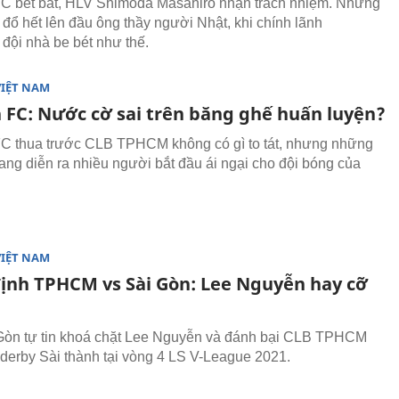
C bết bát, HLV Shimoda Masahiro nhận trách nhiệm. Nhưng
 đổ hết lên đầu ông thầy người Nhật, khi chính lãnh
 đội nhà be bét như thế.
VIỆT NAM
n FC: Nước cờ sai trên băng ghế huấn luyện?
C thua trước CLB TPHCM không có gì to tát, nhưng những
đang diễn ra nhiều người bắt đầu ái ngại cho đội bóng của
VIỆT NAM
ịnh TPHCM vs Sài Gòn: Lee Nguyễn hay cỡ
Gòn tự tin khoá chặt Lee Nguyễn và đánh bại CLB TPHCM
n derby Sài thành tại vòng 4 LS V-League 2021.