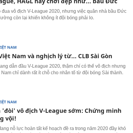
eague, HAGL hãy chơi đẹp như... bầu Đức
đua vô địch V-League 2020, nhưng việc quân nhà bầu Đức
ường còn lại khiến không ít đội bóng phải lo.
VIỆT NAM
iệt Nam và nghịch lý từ... CLB Sài Gòn
ang dẫn đầu V-League 2020, thậm chí có thể vô địch nhưng
 Nam chỉ dành rất ít chỗ cho nhân tố từ đội bóng Sài thành.
VIỆT NAM
n 'đòi' vô địch V-League sớm: Chứng minh
g vội!
ang nỗ lực hoàn tất kế hoạch đề ra trong năm 2020 đầy khó