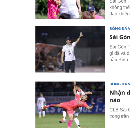
Sài Gòn F
không thể
đạo khiến
BÓNG ĐÁ 
Sài Gò
Sài Gòn F
gì đã và 
bầu Bình.
BÓNG ĐÁ 
Nhận đ
nào
CLB Sài 
trong trậ