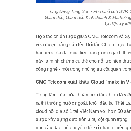
Ông Đặng Tùng Sơn - Phó Chủ tịch SVP,
Giám đốc, Giám đốc Kinh doanh & Marketi
đại diện ký kế
Hợp tác chiến lược giữa CMC Telecom và Sym
vừa được nâng cấp lên Đối tác Chiến lược To
hai nước đã đặt mục tiêu nâng kim ngạch th
này là minh chứng cụ thể cho nỗ lực hiện thực 
công nghệ - một trong những trụ cột quan tr
CMC Telecom xuất khẩu Cloud “make in Vi
Trọng tâm của thỏa thuận hợp tác chính là v
ra thị trường nước ngoài, khởi đầu tại Thái L
cloud nội địa số 1 tại Việt Nam với hơn 50 
được xây dựng dựa trên 3 trụ cột quan trọn
nhu cầu đặc thù chuyển đổi số nhanh, hiệu q