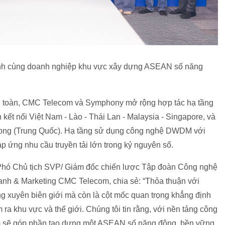
h cùng doanh nghiệp khu vực xây dựng ASEAN số năng
an toàn, CMC Telecom và Symphony mở rộng hợp tác hạ tầng
 kết nối Việt Nam - Lào - Thái Lan - Malaysia - Singapore, và
 Kong (Trung Quốc). Hạ tầng sử dụng công nghệ DWDM với
áp ứng nhu cầu truyền tải lớn trong kỷ nguyên số.
- Phó Chủ tịch SVP/ Giám đốc chiến lược Tập đoàn Công nghệ
nh & Marketing CMC Telecom, chia sẻ: “Thỏa thuận với
 xuyên biên giới mà còn là cột mốc quan trọng khẳng định
a khu vực và thế giới. Chúng tôi tin rằng, với nền tảng công
 sẽ góp phần tạo dựng một ASEAN số năng động, bền vững