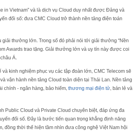
 in Vietnam” và là dịch vụ Cloud duy nhất được Đảng và
yển đổi số: đưa CMC Cloud trở thành nền tảng điện toán
giải thưởng lớn. Trong số đó phải nói tới giải thưởng “Nền
m Awards trao tặng. Giải thưởng lớn và uy tín này được coi
 châu Á.
ế và kinh nghiệm phục vụ các tập đoàn lớn, CMC Telecom sẽ
i và vận hành nền tảng Cloud toàn diện tại Thái Lan. Nền tảng
ài chính - ngân hàng, bảo hiểm,
thương mại điện tử
, bán lẻ và
ình Public Cloud và Private Cloud chuyên biệt, đáp ứng đa
uyển đổi số. Đây là bước tiến quan trọng khẳng định năng
, đồng thời thể hiện tầm nhìn đưa công nghệ Việt Nam hội