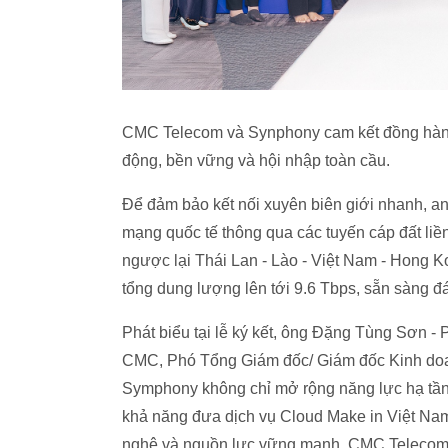
CMC Telecom và Synphony cam kết đồng hàn
động, bền vững và hội nhập toàn cầu.
Để đảm bảo kết nối xuyên biên giới nhanh, 
mạng quốc tế thông qua các tuyến cáp đất liền
ngược lại Thái Lan - Lào - Việt Nam - Hong
tổng dung lượng lên tới 9.6 Tbps, sẵn sàng đ
Phát biểu tại lễ ký kết, ông Đặng Tùng Sơn 
CMC, Phó Tổng Giám đốc/ Giám đốc Kinh doa
Symphony không chỉ mở rộng năng lực hạ tầng
khả năng đưa dịch vụ Cloud Make in Việt Nam r
nghệ và nguồn lực vững mạnh, CMC Telecom