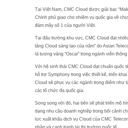
Tại Việt Nam, CMC Cloud được giải bạc “Make
Chính phủ giao cho nhiệm vụ quốc gia về chu
đám mây số 1 của người Việt.
Tại đấu trường khu vực, CMC Cloud đạt nhiều 
tảng Cloud sáng tạo của năm” do Asian Teleco
là tượng vàng “Oscar” trong ngành viễn thông
Với hệ sinh thái CMC Cloud đạt chuẩn quốc t
hỗ trợ Symphony trong việc thiết kế, triển kha
Cloud sẽ phục vụ các ngành trọng điểm như t
các tổ chức đa quốc gia.
Song song với đó, hai bên sẽ phát triển mô h
dạng nhu cầu doanh nghiệp trong bối cảnh ch
lực xuất khẩu dịch vụ Cloud của CMC Telecom
nhập và cạnh tranh tại thị trường quốc tế.