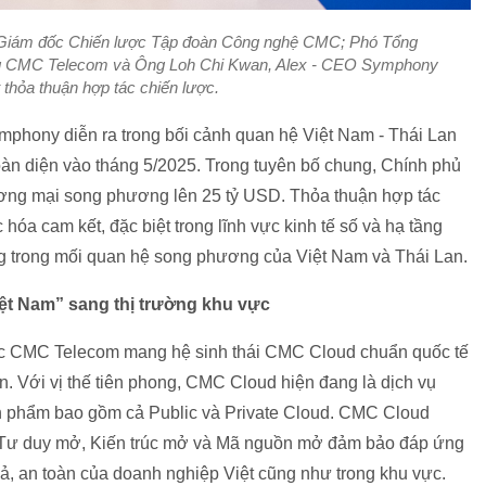
 Giám đốc Chiến lược Tập đoàn Công nghệ CMC; Phó Tổng
ng CMC Telecom và Ông Loh Chi Kwan, Alex - CEO Symphony
t thỏa thuận hợp tác chiến lược.
phony diễn ra trong bối cảnh quan hệ Việt Nam - Thái Lan
àn diện vào tháng 5/2025. Trong tuyên bố chung, Chính phủ
ương mại song phương lên 25 tỷ USD. Thỏa thuận hợp tác
hóa cam kết, đặc biệt trong lĩnh vực kinh tế số và hạ tầng
ọng trong mối quan hệ song phương của Việt Nam và Thái Lan.
ệt Nam” sang thị trường khu vực
iệc CMC Telecom mang hệ sinh thái CMC Cloud chuẩn quốc tế
an. Với vị thế tiên phong, CMC Cloud hiện đang là dịch vụ
sản phẩm bao gồm cả Public và Private Cloud. CMC Cloud
g: Tư duy mở, Kiến trúc mở và Mã nguồn mở đảm bảo đáp ứng
uả, an toàn của doanh nghiệp Việt cũng như trong khu vực.