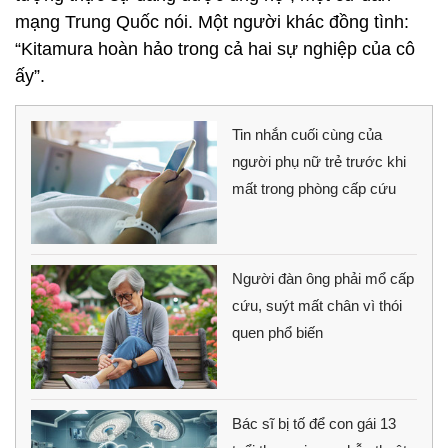
mạng Trung Quốc nói. Một người khác đồng tình:
“Kitamura hoàn hảo trong cả hai sự nghiệp của cô
ấy”.
Tin nhắn cuối cùng của
người phụ nữ trẻ trước khi
mất trong phòng cấp cứu
Người đàn ông phải mổ cấp
cứu, suýt mất chân vì thói
quen phổ biến
Bác sĩ bị tố để con gái 13