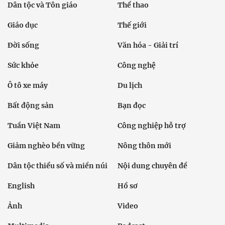
Dân tộc và Tôn giáo
Thể thao
Giáo dục
Thế giới
Đời sống
Văn hóa - Giải trí
Sức khỏe
Công nghệ
Ô tô xe máy
Du lịch
Bất động sản
Bạn đọc
Tuần Việt Nam
Công nghiệp hỗ trợ
Giảm nghèo bền vững
Nông thôn mới
Dân tộc thiểu số và miền núi
Nội dung chuyên đề
English
Hồ sơ
Ảnh
Video