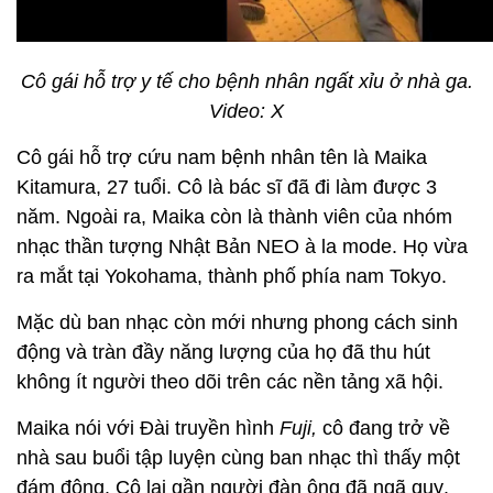
Cô gái hỗ trợ y tế cho bệnh nhân ngất xỉu ở nhà ga.
Video: X
Cô gái hỗ trợ cứu nam bệnh nhân tên là Maika
Kitamura, 27 tuổi. Cô là bác sĩ đã đi làm được 3
năm. Ngoài ra, Maika còn là thành viên của nhóm
nhạc thần tượng Nhật Bản NEO à la mode. Họ vừa
ra mắt tại Yokohama, thành phố phía nam Tokyo.
Mặc dù ban nhạc còn mới nhưng phong cách sinh
động và tràn đầy năng lượng của họ đã thu hút
không ít người theo dõi trên các nền tảng xã hội.
Maika nói với Đài truyền hình
Fuji,
cô đang trở về
nhà sau buổi tập luyện cùng ban nhạc thì thấy một
đám đông. Cô lại gần người đàn ông đã ngã quỵ.