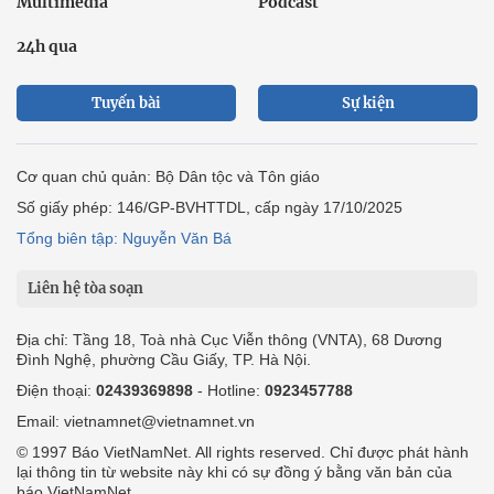
Multimedia
Podcast
24h qua
Tuyến bài
Sự kiện
Cơ quan chủ quản: Bộ Dân tộc và Tôn giáo
Số giấy phép: 146/GP-BVHTTDL, cấp ngày 17/10/2025
Tổng biên tập: Nguyễn Văn Bá
Liên hệ tòa soạn
Địa chỉ: Tầng 18, Toà nhà Cục Viễn thông (VNTA), 68 Dương
Đình Nghệ, phường Cầu Giấy, TP. Hà Nội.
Điện thoại:
02439369898
- Hotline:
0923457788
Email: vietnamnet@vietnamnet.vn
© 1997 Báo VietNamNet. All rights reserved. Chỉ được phát hành
lại thông tin từ website này khi có sự đồng ý bằng văn bản của
báo VietNamNet.