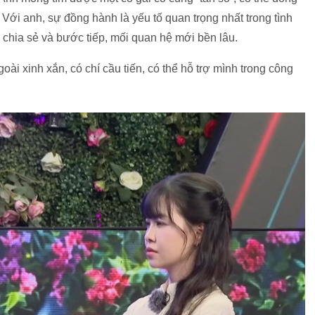
Với anh, sự đồng hành là yếu tố quan trọng nhất trong tình
 chia sẻ và bước tiếp, mối quan hệ mới bền lâu.
ài xinh xắn, có chí cầu tiến, có thể hỗ trợ mình trong công