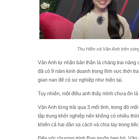
Thu Hiền và Văn Anh trên són
Văn Anh tự nhận bản thân là chàng trai năng đ
đã có 9 năm kinh doanh trong lĩnh vực thời t
gian nan để có sự nghiệp như hiện tại.
Tuy nhiên, một điều anh thấy mình chưa ổn là
Văn Anh từng trải qua 3 mối tình, trong đó m
tập trung khởi nghiệp nên không có nhiều thờ
khiến cả hai dần xa cách và chia tay trong tiếc
Đến với chương trình Bạn muốn hẹn hò, Văn A