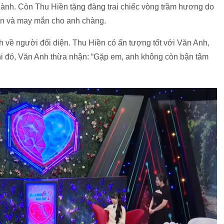
hành. Còn Thu Hiền tặng đàng trai chiếc vòng trầm hương do
 an và may mắn cho anh chàng.
 về người đối diện. Thu Hiền có ấn tượng tốt với Văn Anh,
 khi đó, Văn Anh thừa nhận: “Gặp em, anh không còn bận tâm