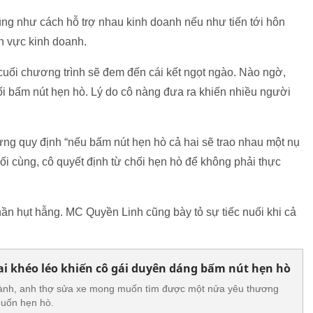
 cũng như cách hỗ trợ nhau kinh doanh nếu như tiến tới hôn
ĩnh vực kinh doanh.
uối chương trình sẽ đem đến cái kết ngọt ngào. Nào ngờ,
hối bấm nút hẹn hò. Lý do cô nàng đưa ra khiến nhiều người
ng quy định “nếu bấm nút hẹn hò cả hai sẽ trao nhau một nụ
ối cùng, cô quyết định từ chối hẹn hò để không phải thực
ần hụt hẫng. MC Quyền Linh cũng bày tỏ sự tiếc nuối khi cả
i khéo léo khiến cô gái duyên dáng bấm nút hẹn hò
hành, anh thợ sửa xe mong muốn tìm được một nửa yêu thương
muốn hẹn hò.