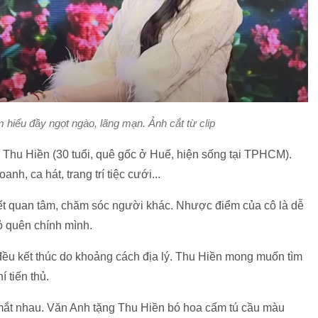
m hiểu đầy ngọt ngào, lãng mạn. Ảnh cắt từ clip
 Thu Hiền (30 tuổi, quê gốc ở Huế, hiện sống tại TPHCM).
h, ca hát, trang trí tiệc cưới...
 biết quan tâm, chăm sóc người khác. Nhược điểm của cô là dễ
bỏ quên chính mình.
 đều kết thúc do khoảng cách địa lý. Thu Hiền mong muốn tìm
í tiến thủ.
 mắt nhau. Văn Anh tặng Thu Hiền bó hoa cẩm tú cầu màu