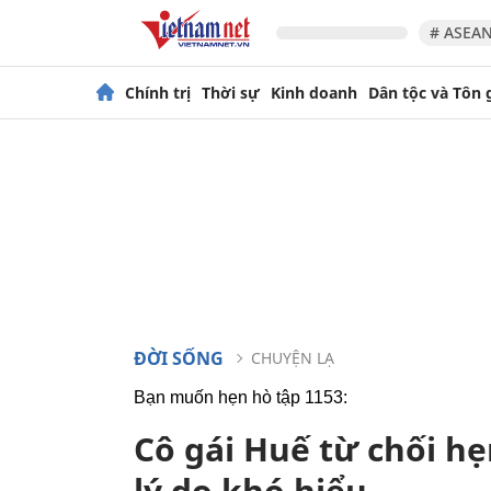
# ASEAN
Chính trị
Thời sự
Kinh doanh
Dân tộc và Tôn 
ĐỜI SỐNG
CHUYỆN LẠ
Bạn muốn hẹn hò tập 1153:
Cô gái Huế từ chối hẹ
lý do khó hiểu