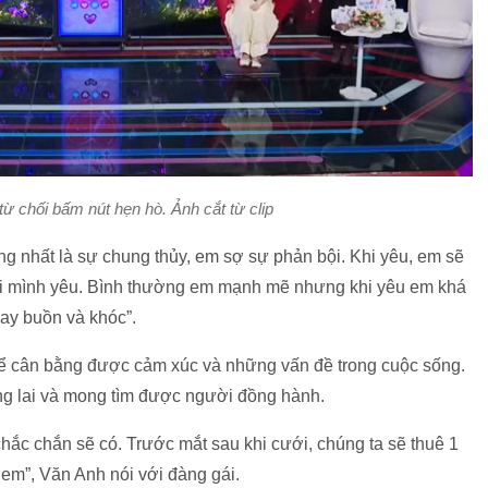
từ chối bấm nút hẹn hò. Ảnh cắt từ clip
ng nhất là sự chung thủy, em sợ sự phản bội. Khi yêu, em sẽ
ười mình yêu. Bình thường em mạnh mẽ nhưng khi yêu em khá
hay buồn và khóc”.
hể cân bằng được cảm xúc và những vấn đề trong cuộc sống.
ng lai và mong tìm được người đồng hành.
c chắn sẽ có. Trước mắt sau khi cưới, chúng ta sẽ thuê 1
 em”, Văn Anh nói với đàng gái.