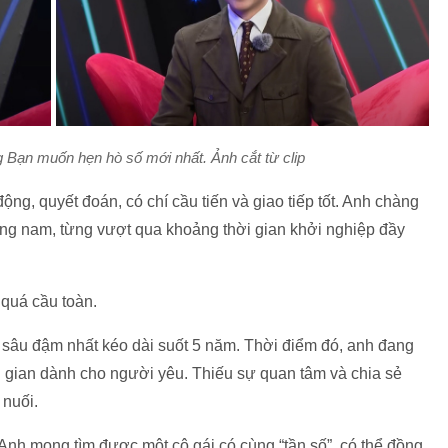
g
Bạn muốn hẹn hò
số mới nhất. Ảnh cắt từ clip
ộng, quyết đoán, có chí cầu tiến và giao tiếp tốt. Anh chàng
rang nam, từng vượt qua khoảng thời gian khởi nghiệp đầy
 quá cầu toàn.
ối sâu đậm nhất kéo dài suốt 5 năm. Thời điểm đó, anh đang
i gian dành cho người yêu. Thiếu sự quan tâm và chia sẻ
 nuối.
nh mong tìm được một cô gái có cùng “tần số”, có thể đồng