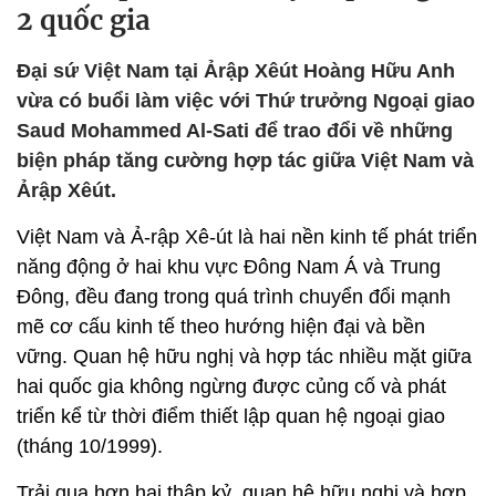
2 quốc gia
Đại sứ Việt Nam tại Ảrập Xêút Hoàng Hữu Anh
vừa có buổi làm việc với Thứ trưởng Ngoại giao
Saud Mohammed Al-Sati để trao đổi về những
biện pháp tăng cường hợp tác giữa Việt Nam và
Ảrập Xêút.
Việt Nam và Ả-rập Xê-út là hai nền kinh tế phát triển
năng động ở hai khu vực Đông Nam Á và Trung
Đông, đều đang trong quá trình chuyển đổi mạnh
mẽ cơ cấu kinh tế theo hướng hiện đại và bền
vững. Quan hệ hữu nghị và hợp tác nhiều mặt giữa
hai quốc gia không ngừng được củng cố và phát
triển kể từ thời điểm thiết lập quan hệ ngoại giao
(tháng 10/1999).
Trải qua hơn hai thập kỷ, quan hệ hữu nghị và hợp