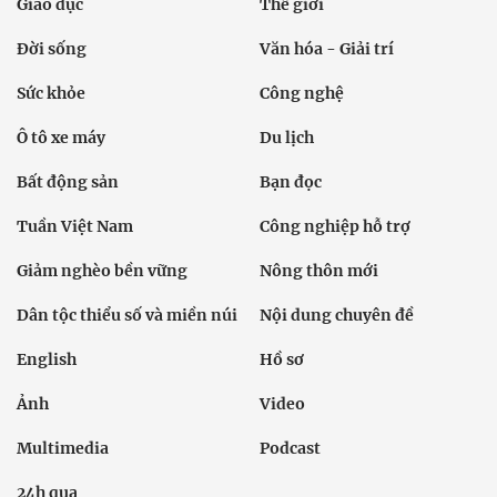
Giáo dục
Thế giới
Đời sống
Văn hóa - Giải trí
Sức khỏe
Công nghệ
Ô tô xe máy
Du lịch
Bất động sản
Bạn đọc
Tuần Việt Nam
Công nghiệp hỗ trợ
Giảm nghèo bền vững
Nông thôn mới
Dân tộc thiểu số và miền núi
Nội dung chuyên đề
English
Hồ sơ
Ảnh
Video
Multimedia
Podcast
24h qua