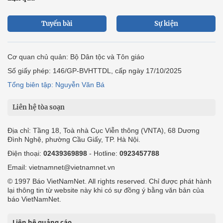
Tuyến bài
Sự kiện
Cơ quan chủ quản: Bộ Dân tộc và Tôn giáo
Số giấy phép: 146/GP-BVHTTDL, cấp ngày 17/10/2025
Tổng biên tập: Nguyễn Văn Bá
Liên hệ tòa soạn
Địa chỉ: Tầng 18, Toà nhà Cục Viễn thông (VNTA), 68 Dương
Đình Nghệ, phường Cầu Giấy, TP. Hà Nội.
Điện thoại:
02439369898
- Hotline:
0923457788
Email: vietnamnet@vietnamnet.vn
© 1997 Báo VietNamNet. All rights reserved. Chỉ được phát hành
lại thông tin từ website này khi có sự đồng ý bằng văn bản của
báo VietNamNet.
Liên hệ quảng cáo