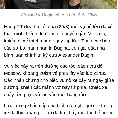
Alexander Dugin và con gái. Ảnh: CNN
Hãng RT đưa tin, tối qua (20/8) một vụ nổ lớn đã xé
toạc một chiếc ô tô đang di chuyển gần Moscow,
khiến tài xế thiệt mạng ngay lập tức. Theo các báo
cáo sơ bộ, nạn nhân là Dugina, con gái của nhà
bình luận chính trị kỳ cựu Alexander Dugin.
Vụ việc xảy ra trên đường cao tốc, cách thủ đô
Moscow khoảng 20km về phía tây vào lúc 21h35.
Các nhân chứng cho biết, vụ nổ xe xảy ra ngay giữa
đường, khiến các mảnh vỡ bay tứ phía. Chiếc xe
cháy rừng rực và lao vào một hàng rào.
Lực lượng khẩn cấp cho biết, có một người ở trong
xe đã thiệt mạng và họ đã tìm thấy một thi thể nữ bị