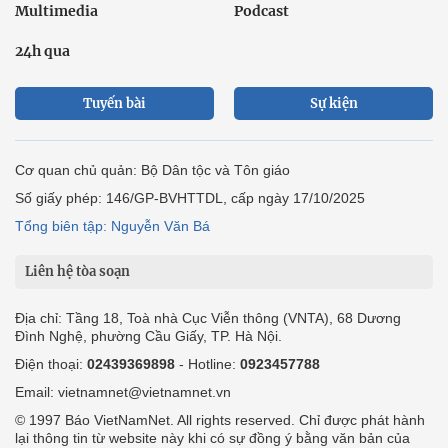
Multimedia
Podcast
24h qua
Tuyến bài
Sự kiện
Cơ quan chủ quản: Bộ Dân tộc và Tôn giáo
Số giấy phép: 146/GP-BVHTTDL, cấp ngày 17/10/2025
Tổng biên tập: Nguyễn Văn Bá
Liên hệ tòa soạn
Địa chỉ: Tầng 18, Toà nhà Cục Viễn thông (VNTA), 68 Dương
Đình Nghệ, phường Cầu Giấy, TP. Hà Nội.
Điện thoại:
02439369898
- Hotline:
0923457788
Email: vietnamnet@vietnamnet.vn
© 1997 Báo VietNamNet. All rights reserved. Chỉ được phát hành
lại thông tin từ website này khi có sự đồng ý bằng văn bản của