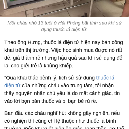
Một cháu nhỏ 13 tuổi ở Hải Phòng bất tỉnh sau khi sử
dụng thuốc lá điện tử.
Theo ông Hưng, thuốc lá điện tử hiện nay bán công
khai trên thị trường. Việc học sinh mua được nó rất
dễ, giá thành rẻ nhưng hậu quả sau khi sử dụng để
lại cho giới trẻ là khủng khiếp.
“Qua khai thác bệnh lý, lịch sử sử dụng
thuốc lá
điện tử
của những cháu vào trung tâm, tôi nhận
thấy nguyên nhân chủ yếu là do mất cảnh giác, tin
vào lời bọn bán thuốc và bị bạn bè rủ rê.
Ban đầu các cháu nghĩ hút không gây nghiện, nếu
có nghiện thì cũng chỉ lệ thuộc như thuốc lá bình
thường. Đến khi xuất hiện ảo giác, loạn thần, cơ thể