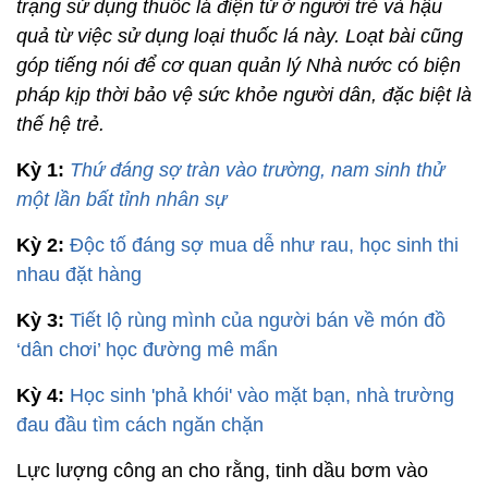
trạng sử dụng thuốc lá điện tử ở người trẻ và hậu
quả từ việc sử dụng loại thuốc lá này. Loạt bài cũng
góp tiếng nói để cơ quan quản lý Nhà nước có biện
pháp kịp thời bảo vệ sức khỏe người dân, đặc biệt là
thế hệ trẻ.
Kỳ 1:
Thứ đáng sợ tràn vào trường, nam sinh thử
một lần bất tỉnh nhân sự
Kỳ 2:
Độc tố đáng sợ mua dễ như rau, học sinh thi
nhau đặt hàng
Kỳ 3:
Tiết lộ rùng mình của người bán về món đồ
‘dân chơi’ học đường mê mẩn
Kỳ 4:
Học sinh 'phả khói' vào mặt bạn, nhà trường
đau đầu tìm cách ngăn chặn
Lực lượng công an cho rằng, tinh dầu bơm vào