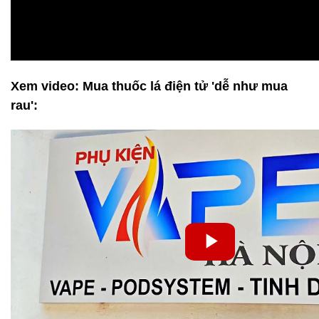
Xem video: Mua thuốc lá điện tử 'dễ như mua
rau':