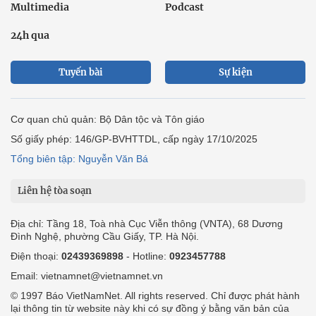
Multimedia
Podcast
24h qua
Tuyến bài
Sự kiện
Cơ quan chủ quản: Bộ Dân tộc và Tôn giáo
Số giấy phép: 146/GP-BVHTTDL, cấp ngày 17/10/2025
Tổng biên tập: Nguyễn Văn Bá
Liên hệ tòa soạn
Địa chỉ: Tầng 18, Toà nhà Cục Viễn thông (VNTA), 68 Dương
Đình Nghệ, phường Cầu Giấy, TP. Hà Nội.
Điện thoại:
02439369898
- Hotline:
0923457788
Email: vietnamnet@vietnamnet.vn
© 1997 Báo VietNamNet. All rights reserved. Chỉ được phát hành
lại thông tin từ website này khi có sự đồng ý bằng văn bản của