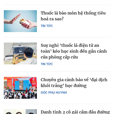
Thuốc lá bào mòn hệ thống tiêu
hoá ra sao?
TIN TỨC
Suy nghĩ ‘thuốc lá điện tử an
toàn’ kéo học sinh đến gần cánh
cửa phòng cấp cứu
TIN TỨC
Chuyên gia cảnh báo về ‘đại dịch
khói trắng’ học đường
GÓC PHỤ HUYNH
Danh tính 2 cô gái cầm đầu đường