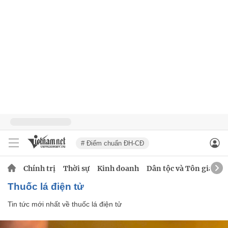
# Điểm chuẩn ĐH-CĐ
Chính trị
Thời sự
Kinh doanh
Dân tộc và Tôn giáo
thuốc lá điện tử
Tin tức mới nhất về
thuốc lá điện tử