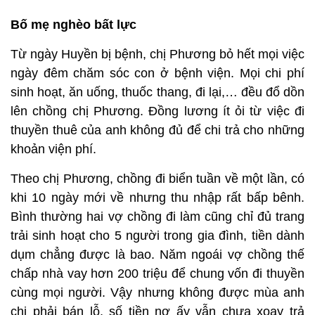
Bố mẹ nghèo bất lực
Từ ngày Huyền bị bệnh, chị Phương bỏ hết mọi việc
ngày đêm chăm sóc con ở bệnh viện. Mọi chi phí
sinh hoạt, ăn uống, thuốc thang, đi lại,… đều đổ dồn
lên chồng chị Phương. Đồng lương ít ỏi từ việc đi
thuyền thuê của anh không đủ để chi trả cho những
khoản viện phí.
Theo chị Phương, chồng đi biển tuần về một lần, có
khi 10 ngày mới về nhưng thu nhập rất bấp bênh.
Bình thường hai vợ chồng đi làm cũng chỉ đủ trang
trải sinh hoạt cho 5 người trong gia đình, tiền dành
dụm chẳng được là bao. Năm ngoái vợ chồng thế
chấp nhà vay hơn 200 triệu để chung vốn đi thuyền
cùng mọi người. Vậy nhưng không được mùa anh
chị phải bán lỗ, số tiền nợ ấy vẫn chưa xoay trả