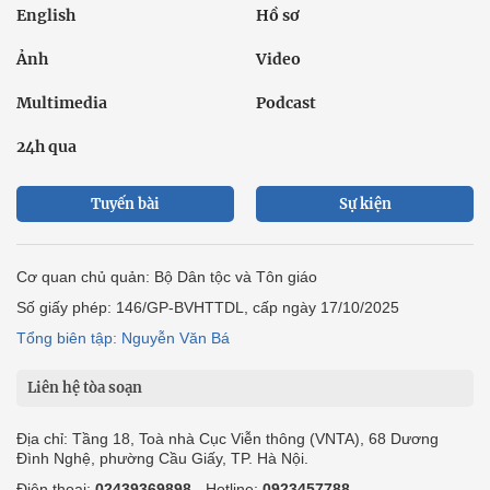
English
Hồ sơ
Ảnh
Video
Multimedia
Podcast
24h qua
Tuyến bài
Sự kiện
Cơ quan chủ quản: Bộ Dân tộc và Tôn giáo
Số giấy phép: 146/GP-BVHTTDL, cấp ngày 17/10/2025
Tổng biên tập: Nguyễn Văn Bá
Liên hệ tòa soạn
Địa chỉ: Tầng 18, Toà nhà Cục Viễn thông (VNTA), 68 Dương
Đình Nghệ, phường Cầu Giấy, TP. Hà Nội.
Điện thoại:
02439369898
- Hotline:
0923457788