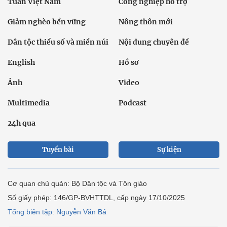
Tuần Việt Nam
Công nghiệp hỗ trợ
Giảm nghèo bền vững
Nông thôn mới
Dân tộc thiểu số và miền núi
Nội dung chuyên đề
English
Hồ sơ
Ảnh
Video
Multimedia
Podcast
24h qua
Tuyến bài
Sự kiện
Cơ quan chủ quản: Bộ Dân tộc và Tôn giáo
Số giấy phép: 146/GP-BVHTTDL, cấp ngày 17/10/2025
Tổng biên tập: Nguyễn Văn Bá