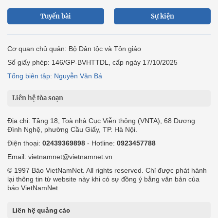
Tuyến bài
Sự kiện
Cơ quan chủ quản: Bộ Dân tộc và Tôn giáo
Số giấy phép: 146/GP-BVHTTDL, cấp ngày 17/10/2025
Tổng biên tập: Nguyễn Văn Bá
Liên hệ tòa soạn
Địa chỉ: Tầng 18, Toà nhà Cục Viễn thông (VNTA), 68 Dương
Đình Nghệ, phường Cầu Giấy, TP. Hà Nội.
Điện thoại:
02439369898
- Hotline:
0923457788
Email: vietnamnet@vietnamnet.vn
© 1997 Báo VietNamNet. All rights reserved. Chỉ được phát hành
lại thông tin từ website này khi có sự đồng ý bằng văn bản của
báo VietNamNet.
Liên hệ quảng cáo