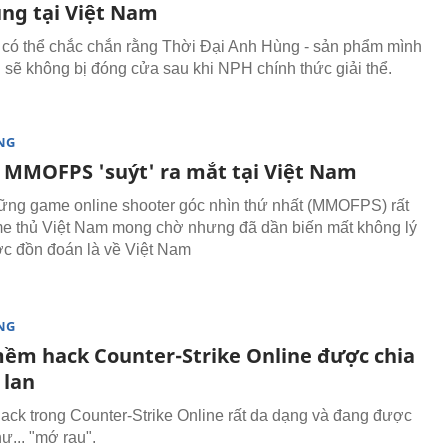
ng tại Việt Nam
có thể chắc chắn rằng Thời Đại Anh Hùng - sản phẩm mình
 sẽ không bị đóng cửa sau khi NPH chính thức giải thể.
NG
MMOFPS 'suýt' ra mắt tại Việt Nam
ững game online shooter góc nhìn thứ nhất (MMOFPS) rất
 thủ Việt Nam mong chờ nhưng đã dần biến mất không lý
c đồn đoán là về Việt Nam
NG
ềm hack Counter-Strike Online được chia
 lan
hack trong Counter-Strike Online rất da dạng và đang được
ư... "mớ rau".