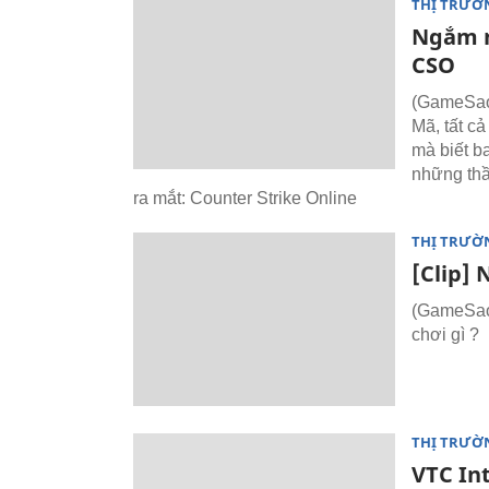
THỊ TRƯỜ
Ngắm n
CSO
(GameSao)
Mã, tất c
mà biết b
những thầ
ra mắt: Counter Strike Online
THỊ TRƯỜ
[Clip] 
(GameSao) 
chơi gì ?
THỊ TRƯỜ
VTC In