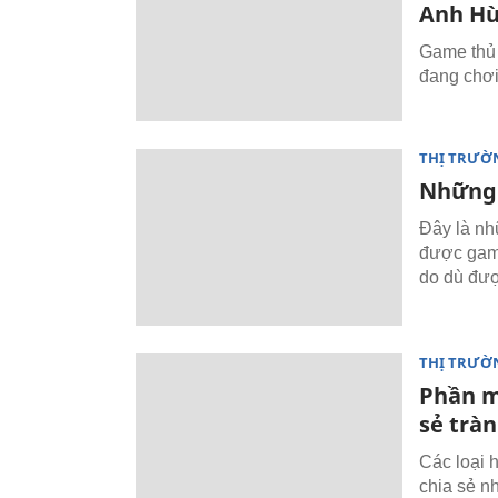
Anh Hù
Game thủ 
đang chơi
THỊ TRƯỜ
Những 
Đây là nh
được game
do dù đượ
THỊ TRƯỜ
Phần m
sẻ tràn
Các loại 
chia sẻ nh