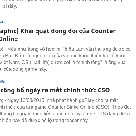
tới đây.
NG
raphic] Khai quật dòng dõi của Counter
Online
 - Nếu như trong võ học thì Thiếu Lâm vẫn thường được coi
n Bắc Đẩu, là nguồn cội của võ học trong thiên hạ thì trong
iệt Nam, CS (Half-life) được coi là “chính tông” là ông vua
i của dòng game này.
NG
 công bố ngày ra mắt chính thức CSO
 - Ngày 13/03/2015, nhà phát hành goPlay cho ra mắt
ính thức của tựa game Counter Strike Online (CSO). Theo đó,
 thông tin quan trọng liên quan đến tựa game FPS đang được
t hiện nay đã được hé lộ trong teaser này.