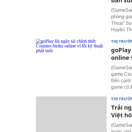
bắn sú
(GameSao) 
phòng gam
Thoại” So
Huyền Tho
THỊ TRƯỜ
goPlay 
online 
(GameSao)
game Count
Bên cạnh 
game có t
THỊ TRƯỜ
Trải n
Việt h
(GameSao)
trước cli