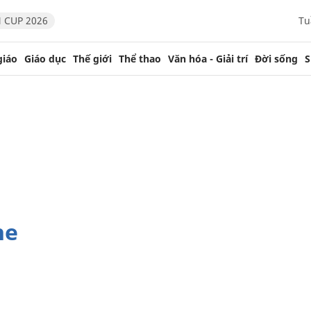
 CUP 2026
Tu
giáo
Giáo dục
Thế giới
Thể thao
Văn hóa - Giải trí
Đời sống
S
ne