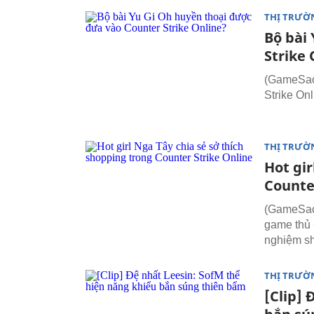
THỊ TRƯỜ
Bộ bài
Strike 
(GameSao)
Strike Onl
THỊ TRƯỜ
Hot gir
Counte
(GameSao)
game thủ 
nghiệm sh
THỊ TRƯỜ
[Clip] 