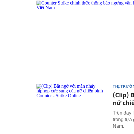
THỊ TRƯỜ
(Clip)
nữ chiế
Trên đây 
trong tựa 
Nam.