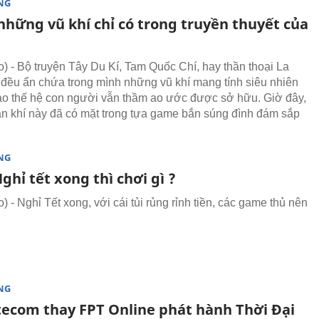
NG
hững vũ khí chỉ có trong truyền thuyết của
 - Bộ truyện Tây Du Kí, Tam Quốc Chí, hay thần thoại La
ả đều ẩn chứa trong mình những vũ khí mang tính siêu nhiên
ao thế hệ con người vẫn thầm ao ước được sở hữu. Giờ đây,
n khí này đã có mặt trong tựa game bắn súng đình đám sắp
NG
Nghỉ tết xong thì chơi gì ?
- Nghỉ Tết xong, với cái tủi rủng rỉnh tiền, các game thủ nên
NG
tecom thay FPT Online phát hành Thời Đại