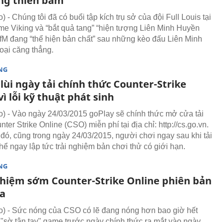
ng thiên bẩm
- Chúng tôi đã có buổi tập kích trụ sở của đội Full Louis tại
e Viking và “bắt quả tang” “hiện tượng Liên Minh Huyền
fM đang “thể hiện bản chất” sau những kèo đấu Liên Minh
ại căng thẳng.
NG
lùi ngày tải chính thức Counter-Strike
vì lỗi kỹ thuật phát sinh
 - Vào ngày 24/03/2015 goPlay sẽ chính thức mở cửa tải
er Strike Online (CSO) miễn phí tại địa chỉ: http://cs.go.vn.
đó, cũng trong ngày 24/03/2015, người chơi ngay sau khi tải
hể ngay lập tức trải nghiệm bản chơi thử có giới hạn.
NG
ghiệm sớm Counter-Strike Online phiên bản
óa
 - Sức nóng của CSO có lẽ đang nóng hơn bao giờ hết
p "sờ tận tay" game trước ngày chính thức ra mắt vào ngày