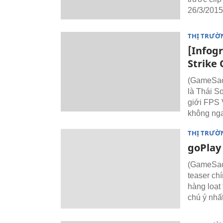
26/3/2015 
THỊ TRƯỜ
[Infog
Strike 
(GameSao)
là Thái Sơ
giới FPS V
không nga
THỊ TRƯỜ
goPlay
(GameSao)
teaser ch
hàng loạt
chú ý nhấ