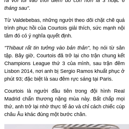
ra với tôi vào thời điểm đó còn hơn là 3 hoặc 6
tháng sau"
.
Từ Valdebebas, những người theo dõi chặt chẽ quá
trình phục hồi của Courtois giải thích, sức mạnh nội
tâm đó có ý nghĩa quyết định.
"Thibaut rất tin tưởng vào bản thân"
, họ nói từ sân
tập. Bây giờ, Courtois đã trở lại cho trận chung kết
Champions League thứ 3 của mình, sau trận đêm
Lisbon 2014, nơi anh bị Sergio Ramos khuất phục ở
phút 93; đặc biệt là sau đêm rực sáng tại Paris.
Courtois là người đầu tiên trong đội hình Real
Madrid chấn thương nặng mùa này. Bất chấp mọi
thứ, anh trở lại nhờ thực tế ảo và chỉ cách chiếc cúp
châu Âu khác đúng một bước chân.