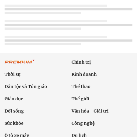
Chính trị
Thời sự
Kinh doanh
Dân tộc và Tôn giáo
Thể thao
Giáo dục
Thế giới
Đời sống
Văn hóa - Giải trí
Sức khỏe
Công nghệ
Ô tô xe máy
Du lịch