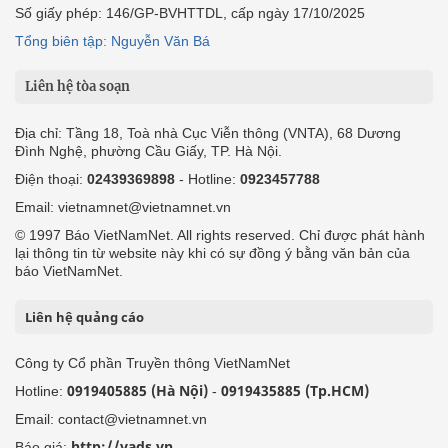
Số giấy phép: 146/GP-BVHTTDL, cấp ngày 17/10/2025
Tổng biên tập: Nguyễn Văn Bá
Liên hệ tòa soạn
Địa chỉ: Tầng 18, Toà nhà Cục Viễn thông (VNTA), 68 Dương
Đình Nghệ, phường Cầu Giấy, TP. Hà Nội.
Điện thoại:
02439369898
- Hotline:
0923457788
Email: vietnamnet@vietnamnet.vn
© 1997 Báo VietNamNet. All rights reserved. Chỉ được phát hành
lại thông tin từ website này khi có sự đồng ý bằng văn bản của
báo VietNamNet.
Liên hệ quảng cáo
Công ty Cổ phần Truyền thông VietNamNet
0919405885 (Hà Nội)
0919435885 (Tp.HCM)
Hotline:
-
Email: contact@vietnamnet.vn
http://vads.vn
Báo giá: