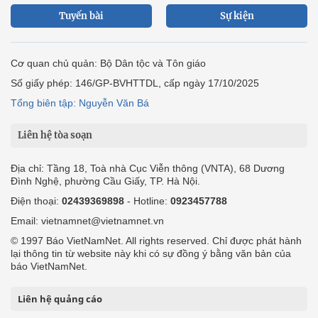
Tuyến bài
Sự kiện
Cơ quan chủ quản: Bộ Dân tộc và Tôn giáo
Số giấy phép: 146/GP-BVHTTDL, cấp ngày 17/10/2025
Tổng biên tập: Nguyễn Văn Bá
Liên hệ tòa soạn
Địa chỉ: Tầng 18, Toà nhà Cục Viễn thông (VNTA), 68 Dương
Đình Nghệ, phường Cầu Giấy, TP. Hà Nội.
Điện thoại:
02439369898
- Hotline:
0923457788
Email: vietnamnet@vietnamnet.vn
© 1997 Báo VietNamNet. All rights reserved. Chỉ được phát hành
lại thông tin từ website này khi có sự đồng ý bằng văn bản của
báo VietNamNet.
Liên hệ quảng cáo