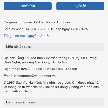
Tuyến bài
Sự kiện
Cơ quan chủ quản: Bộ Dân tộc và Tôn giáo
Số giấy phép: 146/GP-BVHTTDL, cấp ngày 17/10/2025
Tổng biên tập: Nguyễn Văn Bá
Liên hệ tòa soạn
Địa chỉ: Tầng 18, Toà nhà Cục Viễn thông (VNTA), 68 Dương
Đình Nghệ, phường Cầu Giấy, TP. Hà Nội.
Điện thoại:
02439369898
- Hotline:
0923457788
Email: vietnamnet@vietnamnet.vn
© 1997 Báo VietNamNet. All rights reserved. Chỉ được phát hành
lại thông tin từ website này khi có sự đồng ý bằng văn bản của
báo VietNamNet.
Liên hệ quảng cáo