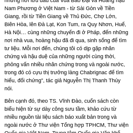
những nơi lưu dấu của Vua Bảo Đại và Hoàng hậu
Nam Phương ở Việt Nam - từ Sài Gòn về Tiền
Giang, rồi từ Tiền Giang về Thủ Đức, Chợ Lớn,
Biên Hòa, lên Đà Lạt, Kon Tum, ra Quy Nhơn, Huế,
Hà Nội… cùng những chuyến đi ở Pháp, đến những
nơi nhà vua, hoàng hậu đã đi qua, sinh sống để tìm
tư liệu. Mỗi nơi đến, chúng tôi có dịp gặp nhân
chứng và hậu duệ của những người cùng thời,
phỏng vấn nhiều nhân chứng trong và ngoài nước,
trong đó có cựu thị trưởng làng Chabrignac để tìm
hiểu, đối chứng”, tác giả Nguyễn Thị Thanh Thúy
nói.
Bên cạnh đó, theo TS. Vĩnh Đào, cuốn sách còn
biểu hiện từ sự dày công sưu tầm, khảo cứu từ
nhiều nguồn tài liệu sách báo xuất bản trong và
ngoài nước ở Thư viện Tổng hợp TPHCM, Thư viện
Quốc gia Việt Nam, Trung tâm Quốc gia Văn khố