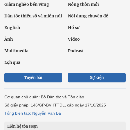
Giảm nghèo bền vững
Nông thôn mới
Dân tộc thiểu số và miền núi
Nội dung chuyên đề
English
Hồ sơ
Ảnh
Video
Multimedia
Podcast
24h qua
Tuyến bài
Sự kiện
Cơ quan chủ quản: Bộ Dân tộc và Tôn giáo
Số giấy phép: 146/GP-BVHTTDL, cấp ngày 17/10/2025
Tổng biên tập: Nguyễn Văn Bá
Liên hệ tòa soạn