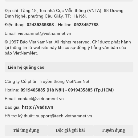
Địa chỉ: Tầng 18, Toà nhà Cục Viễn thông (VNTA), 68 Dương
Đình Nghệ, phường Cầu Giấy, TP. Hà Nội.
Điện thoại:
02439369898
- Hotline:
0923457788
Email: vietnamnet@vietnamnet.vn
© 1997 Báo VietNamNet. All rights reserved. Chỉ được phát hành
lại thông tin từ website này khi có sự đồng ý bằng văn bản của
báo VietNamNet.
Liên hệ quảng cáo
Công ty Cổ phần Truyền thông VietNamNet
0919405885 (Hà Nội)
0919435885 (Tp.HCM)
Hotline:
-
Email: contact@vietnamnet.vn
http://vads.vn
Báo giá:
Hỗ trợ kỹ thuật: support@tech.vietnamnet.vn
Tải ứng dụng
Độc giả gửi bài
Tuyển dụng