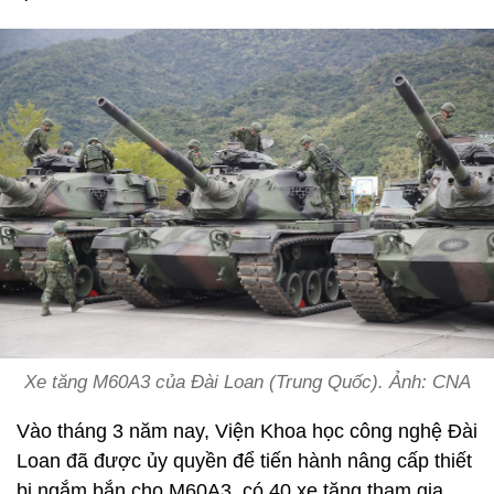
Xe tăng M60A3 của Đài Loan (Trung Quốc). Ảnh: CNA
Vào tháng 3 năm nay, Viện Khoa học công nghệ Đài
Loan đã được ủy quyền để tiến hành nâng cấp thiết
bị ngắm bắn cho M60A3, có 40 xe tăng tham gia