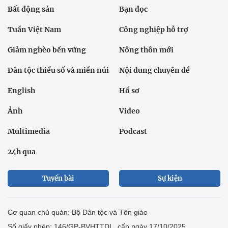
Bất động sản
Bạn đọc
Tuần Việt Nam
Công nghiệp hỗ trợ
Giảm nghèo bền vững
Nông thôn mới
Dân tộc thiểu số và miền núi
Nội dung chuyên đề
English
Hồ sơ
Ảnh
Video
Multimedia
Podcast
24h qua
Tuyến bài
Sự kiện
Cơ quan chủ quản: Bộ Dân tộc và Tôn giáo
Số giấy phép: 146/GP-BVHTTDL, cấp ngày 17/10/2025