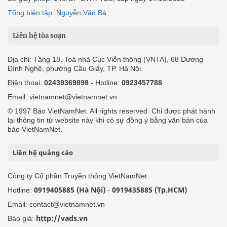
Tổng biên tập: Nguyễn Văn Bá
Liên hệ tòa soạn
Địa chỉ: Tầng 18, Toà nhà Cục Viễn thông (VNTA), 68 Dương
Đình Nghệ, phường Cầu Giấy, TP. Hà Nội.
Điện thoại:
02439369898
- Hotline:
0923457788
Email: vietnamnet@vietnamnet.vn
© 1997 Báo VietNamNet. All rights reserved. Chỉ được phát hành
lại thông tin từ website này khi có sự đồng ý bằng văn bản của
báo VietNamNet.
Liên hệ quảng cáo
Công ty Cổ phần Truyền thông VietNamNet
0919405885 (Hà Nội)
0919435885 (Tp.HCM)
Hotline:
-
Email: contact@vietnamnet.vn
http://vads.vn
Báo giá: