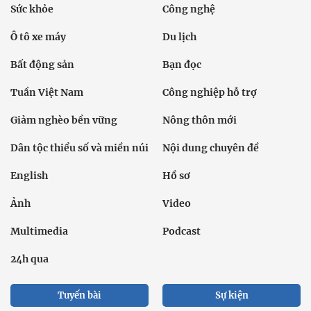
Sức khỏe
Công nghệ
Ô tô xe máy
Du lịch
Bất động sản
Bạn đọc
Tuần Việt Nam
Công nghiệp hỗ trợ
Giảm nghèo bền vững
Nông thôn mới
Dân tộc thiểu số và miền núi
Nội dung chuyên đề
English
Hồ sơ
Ảnh
Video
Multimedia
Podcast
24h qua
Tuyến bài
Sự kiện