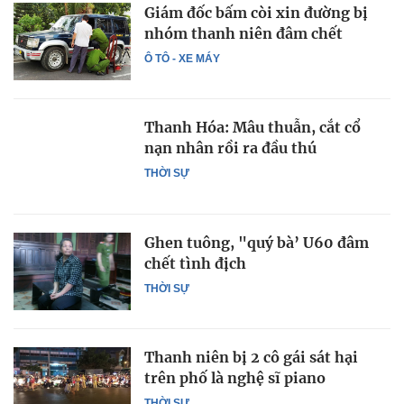
Giám đốc bấm còi xin đường bị
nhóm thanh niên đâm chết
Ô TÔ - XE MÁY
Thanh Hóa: Mâu thuẫn, cắt cổ
nạn nhân rồi ra đầu thú
THỜI SỰ
Ghen tuông, "quý bà’ U60 đâm
chết tình địch
THỜI SỰ
Thanh niên bị 2 cô gái sát hại
trên phố là nghệ sĩ piano
THỜI SỰ