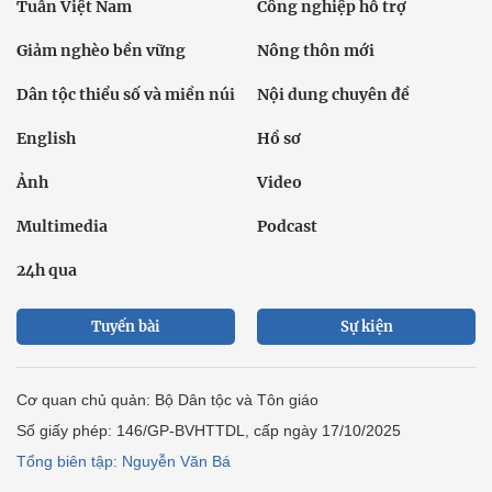
Tuần Việt Nam
Công nghiệp hỗ trợ
Giảm nghèo bền vững
Nông thôn mới
Dân tộc thiểu số và miền núi
Nội dung chuyên đề
English
Hồ sơ
Ảnh
Video
Multimedia
Podcast
24h qua
Tuyến bài
Sự kiện
Cơ quan chủ quản: Bộ Dân tộc và Tôn giáo
Số giấy phép: 146/GP-BVHTTDL, cấp ngày 17/10/2025
Tổng biên tập: Nguyễn Văn Bá