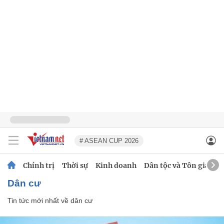
# ASEAN CUP 2026
Chính trị
Thời sự
Kinh doanh
Dân tộc và Tôn giáo
dân cư
Tin tức mới nhất về
dân cư