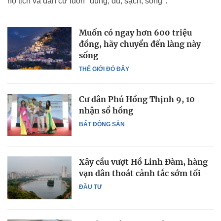
hộ tịch và dân cư luôn "đúng, đủ, sạch, sống".
Muốn có ngay hơn 600 triệu
đồng, hãy chuyển đến làng này
sống
THẾ GIỚI ĐÓ ĐÂY
Cư dân Phú Hồng Thịnh 9, 10
nhận sổ hồng
BẤT ĐỘNG SẢN
Xây cầu vượt Hồ Linh Đàm, hàng
vạn dân thoát cảnh tắc sớm tối
ĐẦU TƯ