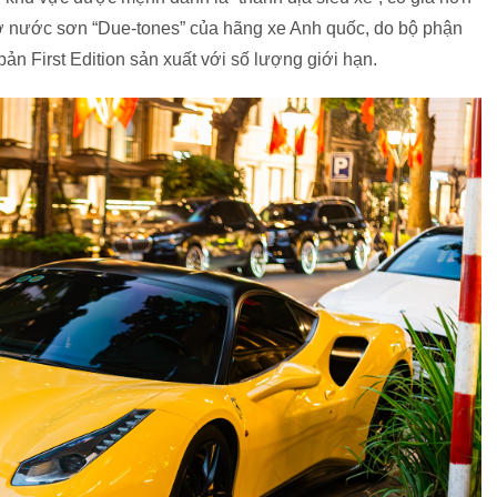
hờ nước sơn “Due-tones” của hãng xe Anh quốc, do bộ phận
ản First Edition sản xuất với số lượng giới hạn.