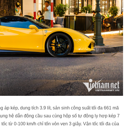
 áp kép, dung tích 3.9 lít, sản sinh công suất tối đa 661 mã
ụng hệ dẫn động cầu sau cùng hộp số tự động ly hợp kép 7
tốc từ 0-100 km/h chỉ tốn vỏn vẹn 3 giây. Vận tốc tối đa của