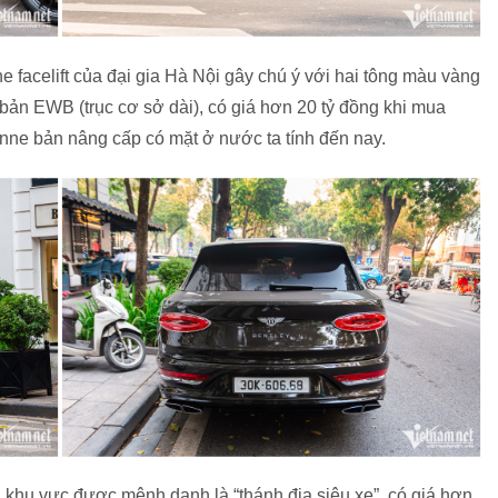
 facelift của đại gia Hà Nội gây chú ý với hai tông màu vàng
 bản EWB (trục cơ sở dài), có giá hơn 20 tỷ đồng khi mua
anne bản nâng cấp có mặt ở nước ta tính đến nay.
i khu vực được mệnh danh là “thánh địa siêu xe”, có giá hơn