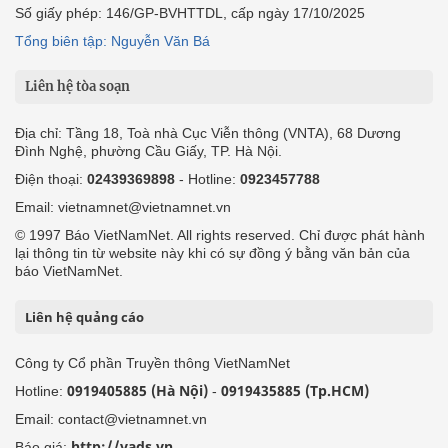
Số giấy phép: 146/GP-BVHTTDL, cấp ngày 17/10/2025
Tổng biên tập: Nguyễn Văn Bá
Liên hệ tòa soạn
Địa chỉ: Tầng 18, Toà nhà Cục Viễn thông (VNTA), 68 Dương
Đình Nghệ, phường Cầu Giấy, TP. Hà Nội.
Điện thoại:
02439369898
- Hotline:
0923457788
Email: vietnamnet@vietnamnet.vn
© 1997 Báo VietNamNet. All rights reserved. Chỉ được phát hành
lại thông tin từ website này khi có sự đồng ý bằng văn bản của
báo VietNamNet.
Liên hệ quảng cáo
Công ty Cổ phần Truyền thông VietNamNet
0919405885 (Hà Nội)
0919435885 (Tp.HCM)
Hotline:
-
Email: contact@vietnamnet.vn
http://vads.vn
Báo giá: