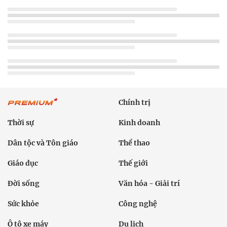
Chính trị
Thời sự
Kinh doanh
Dân tộc và Tôn giáo
Thể thao
Giáo dục
Thế giới
Đời sống
Văn hóa - Giải trí
Sức khỏe
Công nghệ
Ô tô xe máy
Du lịch