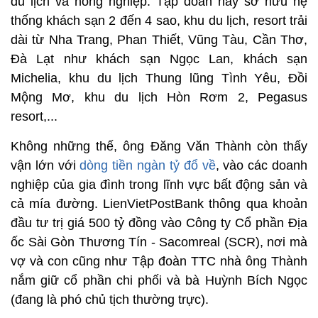
du lịch và nông nghiệp. Tập đoàn này sở hữu hệ
thống khách sạn 2 đến 4 sao, khu du lịch, resort trải
dài từ Nha Trang, Phan Thiết, Vũng Tàu, Cần Thơ,
Đà Lạt như khách sạn Ngọc Lan, khách sạn
Michelia, khu du lịch Thung lũng Tình Yêu, Đồi
Mộng Mơ, khu du lịch Hòn Rơm 2, Pegasus
resort,...
Không những thế, ông Đăng Văn Thành còn thấy
vận lớn với
dòng tiền ngàn tỷ đổ về
, vào các doanh
nghiệp của gia đình trong lĩnh vực bất động sản và
cả mía đường. LienVietPostBank thông qua khoản
đầu tư trị giá 500 tỷ đồng vào Công ty Cổ phần Địa
ốc Sài Gòn Thương Tín - Sacomreal (SCR), nơi mà
vợ và con cũng như Tập đoàn TTC nhà ông Thành
nắm giữ cổ phần chi phối và bà Huỳnh Bích Ngọc
(đang là phó chủ tịch thường trực).