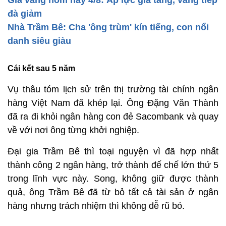
Giá vàng hôm nay 4/8: Áp lực gia tăng, vàng tiếp
đà giảm
Nhà Trầm Bê: Cha 'ông trùm' kín tiếng, con nổi
danh siêu giàu
Cái kết sau 5 năm
Vụ thâu tóm lịch sử trên thị trường tài chính ngân
hàng Việt Nam đã khép lại. Ông Đặng Văn Thành
đã ra đi khỏi ngân hàng con đẻ Sacombank và quay
về với nơi ông từng khởi nghiệp.
Đại gia Trầm Bê thì toại nguyện vì đã hợp nhất
thành công 2 ngân hàng, trở thành đế chế lớn thứ 5
trong lĩnh vực này. Song, không giữ được thành
quả, ông Trầm Bê đã từ bỏ tất cả tài sản ở ngân
hàng nhưng trách nhiệm thì không dễ rũ bỏ.