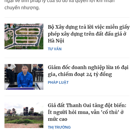
ngại về tính pháp lý của sổ đỏ và quyền lợi khi nhận
chuyển nhượng.
Bộ Xây dựng trả lời việc miễn giấy
phép xây dựng trên đất đấu giá ở
Hà Nội
TƯ VẤN
Giám đốc doanh nghiệp lừa 16 đại
gia, chiếm đoạt 24 tỷ đồng
PHÁP LUẬT
Giá đất Thanh Oai tăng đột biến:
Ít người hỏi mua, vẫn 'cố thủ' ở
mức cao
THỊ TRƯỜNG