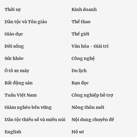
Thời sự
Kinh doanh
Dân tộc và Tôn giáo
Thể thao
Giáo dục
Thế giới
Đời sống
Văn hóa - Giải trí
Sức khỏe
Công nghệ
Ô tô xe máy
Du lịch
Bất động sản
Bạn đọc
Tuần Việt Nam
Công nghiệp hỗ trợ
Giảm nghèo bền vững
Nông thôn mới
Dân tộc thiểu số và miền núi
Nội dung chuyên đề
English
Hồ sơ