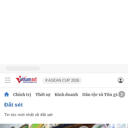
# ASEAN CUP 2026
Chính trị
Thời sự
Kinh doanh
Dân tộc và Tôn giáo
đất sét
Tin tức mới nhất về
đất sét