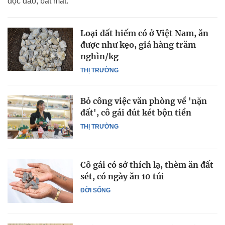
độc đáo, bắt mắt.
Loại đất hiếm có ở Việt Nam, ăn
được như kẹo, giá hàng trăm
nghìn/kg
THỊ TRƯỜNG
Bỏ công việc văn phòng về 'nặn
đất', cô gái đút két bộn tiền
THỊ TRƯỜNG
Cô gái có sở thích lạ, thèm ăn đất
sét, có ngày ăn 10 túi
ĐỜI SỐNG