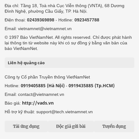
Địa chỉ: Tầng 18, Toà nhà Cục Viễn thông (VNTA), 68 Dương
Đình Nghệ, phường Cầu Giấy, TP. Hà Nội.
Điện thoại:
02439369898
- Hotline:
0923457788
Email: vietnamnet@vietnamnet.vn
© 1997 Báo VietNamNet. All rights reserved. Chỉ được phát hành
lại thông tin từ website này khi có sự đồng ý bằng văn bản của
báo VietNamNet.
Liên hệ quảng cáo
Công ty Cổ phần Truyền thông VietNamNet
0919405885 (Hà Nội)
0919435885 (Tp.HCM)
Hotline:
-
Email: contact@vietnamnet.vn
http://vads.vn
Báo giá:
Hỗ trợ kỹ thuật: support@tech.vietnamnet.vn
Tải ứng dụng
Độc giả gửi bài
Tuyển dụng