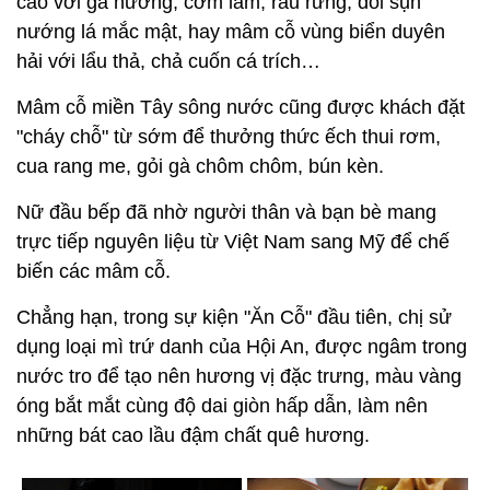
cao với gà nướng, cơm lam, rau rừng, dồi sụn
nướng lá mắc mật, hay mâm cỗ vùng biển duyên
hải với lẩu thả, chả cuốn cá trích…
Mâm cỗ miền Tây sông nước cũng được khách đặt
"cháy chỗ" từ sớm để thưởng thức ếch thui rơm,
cua rang me, gỏi gà chôm chôm, bún kèn.
Nữ đầu bếp đã nhờ người thân và bạn bè mang
trực tiếp nguyên liệu từ Việt Nam sang Mỹ để chế
biến các mâm cỗ.
Chẳng hạn, trong sự kiện "Ăn Cỗ" đầu tiên, chị sử
dụng loại mì trứ danh của Hội An, được ngâm trong
nước tro để tạo nên hương vị đặc trưng, màu vàng
óng bắt mắt cùng độ dai giòn hấp dẫn, làm nên
những bát cao lầu đậm chất quê hương.