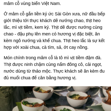
mâm cỗ vùng biển Việt Nam.
Ở mâm cỗ gắn liền ký ức Sài Gòn xưa, nữ đầu bếp
giới thiệu tới thực khách dê nướng chao, thịt heo
lắc, mì vịt tiềm, kem ký. Thịt dê được nướng cùng
chao - đậu phụ lên men có hương vị đặc biệt, ăn
kèm ngô nướng và khế chua. Thịt heo lắc là sự kết
hợp với xoài chua, cà tím, sả, ớt cay nồng.
Món chính trong mâm cỗ là tô mì vịt tiềm đậm đà.
Thịt được ninh chậm cùng nấm đông cô, cải ngọt,
nước dùng từ thảo mộc. Thực khách sẽ ăn kèm đu
đủ muối chua để cân bằng hương vị.