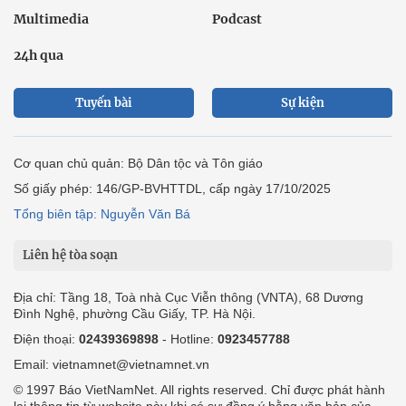
Multimedia
Podcast
24h qua
Tuyến bài
Sự kiện
Cơ quan chủ quản: Bộ Dân tộc và Tôn giáo
Số giấy phép: 146/GP-BVHTTDL, cấp ngày 17/10/2025
Tổng biên tập: Nguyễn Văn Bá
Liên hệ tòa soạn
Địa chỉ: Tầng 18, Toà nhà Cục Viễn thông (VNTA), 68 Dương
Đình Nghệ, phường Cầu Giấy, TP. Hà Nội.
Điện thoại:
02439369898
- Hotline:
0923457788
Email: vietnamnet@vietnamnet.vn
© 1997 Báo VietNamNet. All rights reserved. Chỉ được phát hành
lại thông tin từ website này khi có sự đồng ý bằng văn bản của